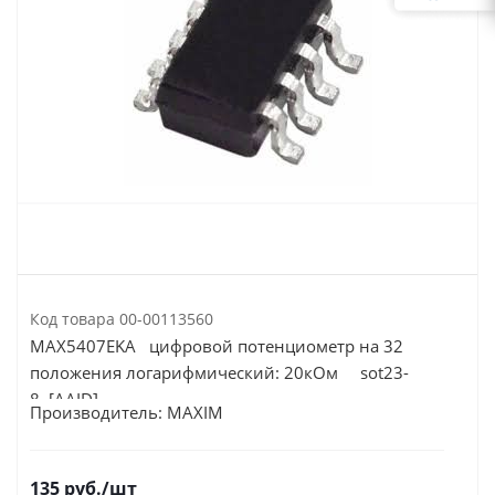
Код товара
00-00113560
MAX5407EKA цифровой потенциометр на 32
положения логарифмический: 20кОм sot23-
8 [AAID]
Производитель:
MAXIM
135
руб.
/шт