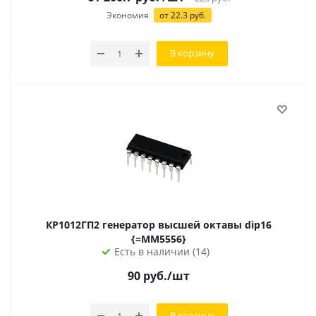
Экономия
от 22.3 руб.
В корзину
КР1012ГП2 генератор высшей октавы dip16
{=MM5556}
Есть в наличии (14)
90
руб.
/шт
В корзину