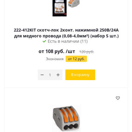
222-412KIT скотч-лок 2конт. нажимной 250В/24А
для медного провода (0,08-4,0мм²) (набор 5 шт.)
Есть в наличии (11)
от
108
руб.
/шт
120
руб.
Экономия
от
12
руб.
В корзину