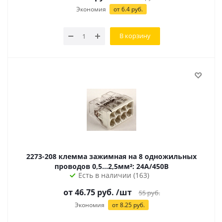
Экономия
от 6.4 руб.
В корзину
2273-208 клемма зажимная на 8 одножильных
проводов 0,5...2,5мм²: 24А/450В
Есть в наличии (163)
от
46.75
руб.
/шт
55
руб.
Экономия
от
8.25
руб.