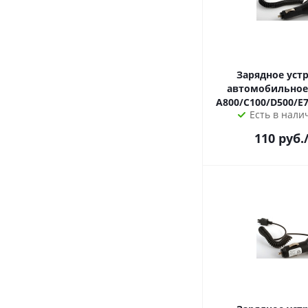
Зарядное уст
автомобильное Samsun
A800/C100/D500/E7
Есть в налич
110
руб.