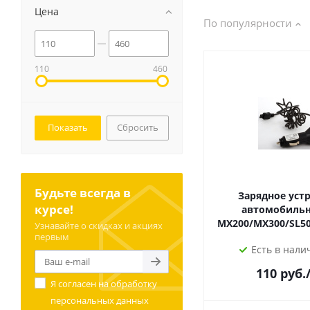
Цена
По популярности
110
460
Сбросить
Будьте всегда в
Зарядное уст
курсе!
автомобильное
MX200/MX300/SL50
Узнавайте о скидках и акциях
первым
Есть в налич
110
руб.
Я согласен на
обработку
персональных данных