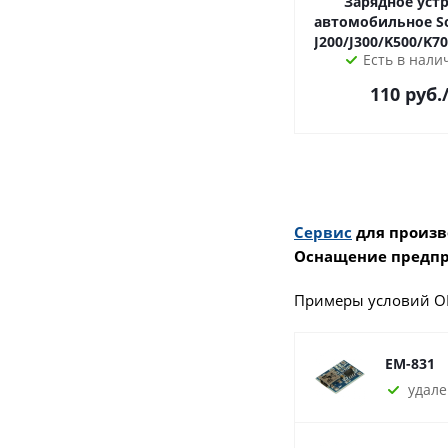
Зарядное уст
автомобильное Sony Ericsson
J200/J300/K500/K7
Есть в налич
110
руб.
Сервис
для произв
Оснащение предпр
Примеры условий О
EM-831
удале