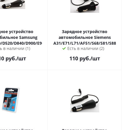
ное устройство
Зарядное устройство
ьное Samsung
автомобильное Siemens
/D520/D840/D900/E900/X820
A31/E71/L71/AF51/S68/S81/S88
ь в наличии (1)
Есть в наличии (2)
10
руб.
/шт
110
руб.
/шт