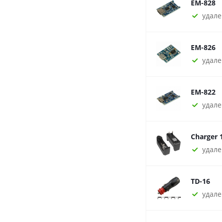
EM-828
удале
EM-826
удале
EM-822
удале
Charger 
удале
TD-16
удале