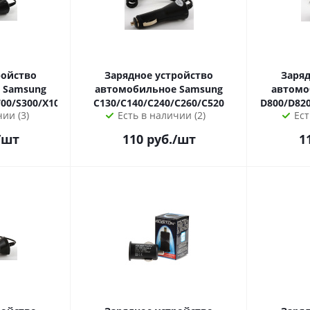
ройство
Зарядное устройство
Заряд
g
автомобильное Samsung
автомобил
00/S300/X100/X700/A200
C130/C140/C240/C260/C520
D800/D820
ии (3)
Есть в наличии (2)
Ест
/шт
110
руб.
/шт
1