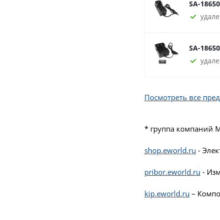
SA-1865
удале
SA-1865
удале
Посмотреть все пре
* группа компаний 
shop.eworld.ru
- Эле
pribor.eworld.ru
- Из
kip.eworld.ru
– Компо