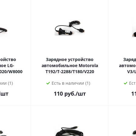
ройство
Зарядное устройство
Заряд
 LG-
автомобильное Motorola
автомобиль
020/W8000
T192/T-2288/T180/V220
V3/
ии (1)
Есть в наличии (1)
Ест
/шт
110
руб.
/шт
1