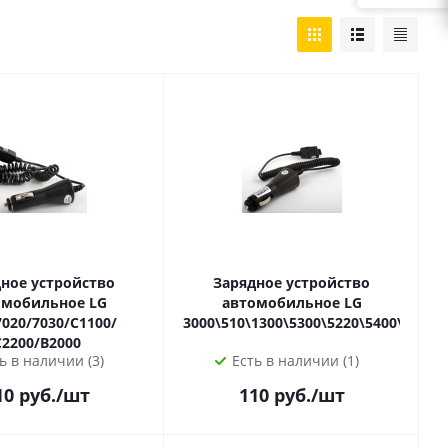
ное устройство
Зарядное устройство
мобильное LG
автомобильное LG
7020/7030/C1100/
3000\510\1300\5300\5220\5400\7100
С2200/B2000
ь в наличии (3)
Есть в наличии (1)
10
руб.
/шт
110
руб.
/шт