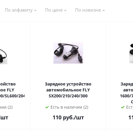
По алфавиту
По цене
По новизне
ройство
Зарядное устройство
Заряд
 FLY
автомобильное FLY
авто
0/SL600/2040/2060/2080
SX200/210/240/300
1600/
ии (2)
Есть в наличии (2)
Ест
/шт
110
руб.
/шт
1