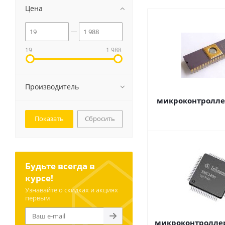
Цена
19
1 988
Производитель
микроконтроллер
Сбросить
Будьте всегда в
курсе!
Узнавайте о скидках и акциях
первым
микроконтроллер