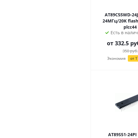
AT89C55WD-24JI 8р М
24МГц/20K flash
plcc44
Есть в налич
от 332.5 ру
350
руб.
Экономия
от 1
AT89S51-24PI 8р МК: