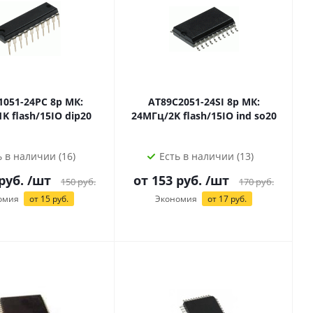
1-24PC 8р МК:
AT89C2051-24SI 8р МК:
24МГц/1K flash/15IO dip20
24МГц/2K flash/15IO ind so20
ь в наличии (16)
Есть в наличии (13)
руб.
/шт
от
153
руб.
/шт
150
руб.
170
руб.
омия
от
15
руб.
Экономия
от
17
руб.