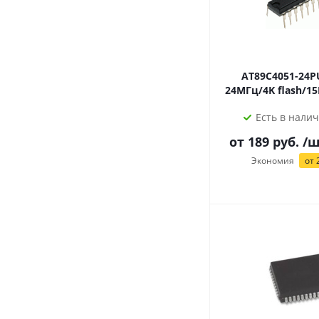
AT89C4051-24PU 8р М
Есть в налич
от
189
руб.
/ш
Экономия
от