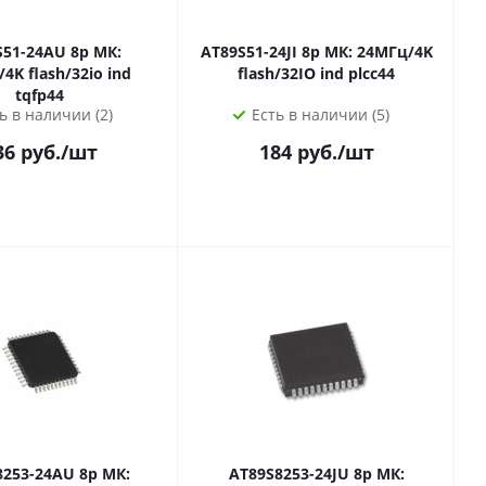
-24AU 8р МК:
AT89S51-24JI 8р МК: 24МГц/4K
4K flash/32io ind
flash/32IO ind plcc44
tqfp44
ь в наличии (2)
Есть в наличии (5)
36
руб.
/шт
184
руб.
/шт
3-24AU 8р МК:
AT89S8253-24JU 8р МК: