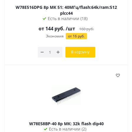
W78E516DPG 8р МК 51: 40МГц/flash:64k/ram:512
plcc44
Есть в наличии (18)
от
144
руб.
/шт
160
руб.
Экономия
от
16
руб.
В корзину
W78E58BP-40 8р МК: 32k flash dip40
Есть в наличии (2)