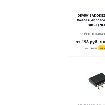
DRV5013ADQDBZT дат
Холла цифровой
sot23 [
Есть в налич
от
198
руб.
/ш
Экономия
от