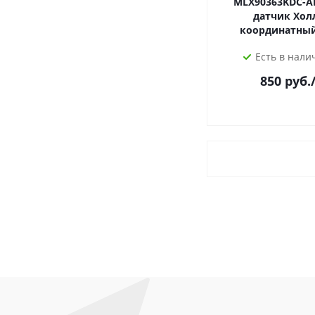
MLX90363KDC-AB
датчик Холл
Есть в налич
850
руб.