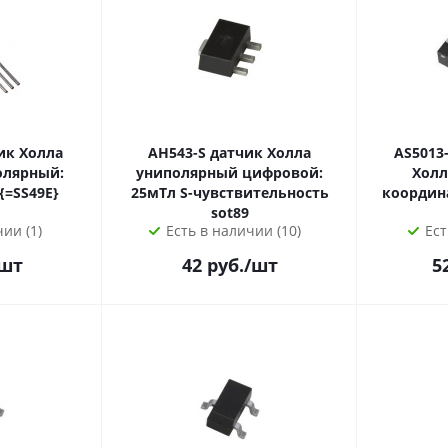
AH543-S датчик Холла
AS5013-IQ
олярный:
униполярный цифровой:
Холл
17мВ/мТл sip3 {=SS49E}
25мТл S-чувствительность
координат
sot89
ии (1)
Есть в наличии (10)
Ест
шт
42
руб.
/шт
5