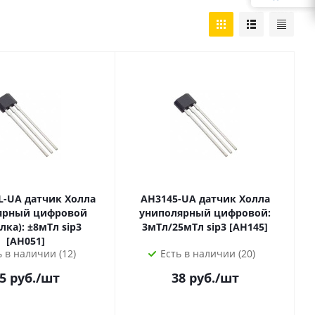
чик Холла
AH3145-UA датчик Холла
ярный цифровой
униполярный цифровой:
±8мТл sip3
3мТл/25мТл sip3 [AH145]
[AH051]
ь в наличии (12)
Есть в наличии (20)
5
руб.
/шт
38
руб.
/шт