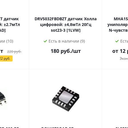
чик
DRV5032FBDBZT датчик Холла
MHA150N датчи
: ±2.7мТл
цифровой: ±4,8мТл 20Гц
униполяр
NLAD]
sot23-3 [1LVW]
ии (10)
Есть в наличии (9)
Ест
т
180
руб.
/шт
от
12
220
руб.
22
руб.
Эко