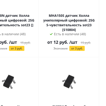
к Холла
MHA150S датчик Холла
ный цифровой: 25G
униполярный цифровой: 25G
N-чувствительность sot23 []
S-чувствительность sot23
[S10804]
ь в наличии (48)
Есть в наличии (48)
руб.
/шт
от
12
руб.
/шт
15
руб.
15
руб.
номия
от
3
руб.
Экономия
от
3
руб.