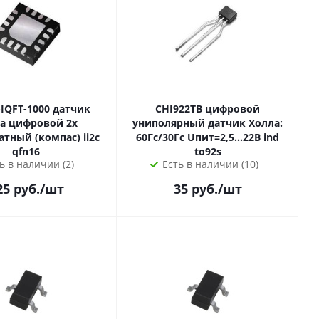
FT-1000 датчик
CHI922TB цифровой
а цифровой 2х
униполярный датчик Холла:
ный (компас) ii2c
60Гс/30Гс Uпит=2,5...22В ind
qfn16
to92s
ь в наличии (2)
Есть в наличии (10)
25
руб.
/шт
35
руб.
/шт