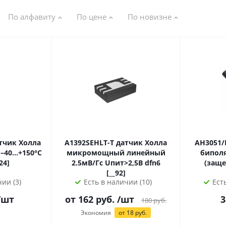
По алфавиту
По цене
По новизне
A1392SEHLT-T датчик Холла
AH3051/L-UA дат
C
микромощный линейный
бипол
w [324]
2.5мВ/Гс Uпит>2,5В dfn6
(защелка): 
[__92]
ии (3)
Есть в наличии (10)
Ест
/шт
от
162
руб.
/шт
3
180
руб.
Экономия
от
18
руб.