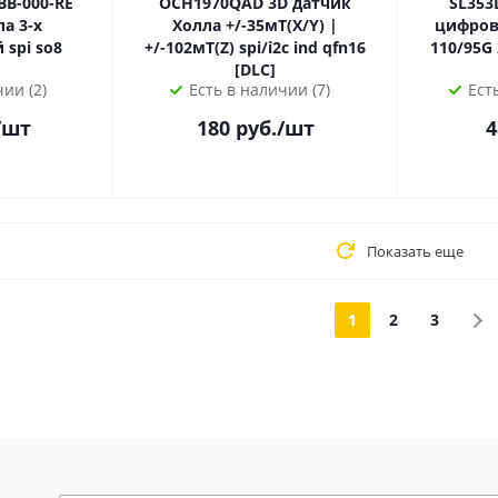
B-000-RE
OCH1970QAD 3D датчик
SL353LT датчик
а 3-х
Холла +/-35мТ(X/Y) |
цифров
координатный spi so8
+/-102мТ(Z) spi/i2c ind qfn16
110/95G 2
[DLC]
ии (2)
Есть в наличии (7)
Ест
/шт
180
руб.
/шт
4
Показать еще
1
2
3