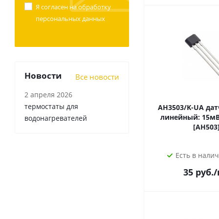
Я согласен на
обработку
персональных данных
Новости
Все новости
2 апреля 2026
термостаты для
AH3503/K-UA датчик Холла
линейный: 15мВ/мТ
водонагревателей
[AH503
Есть в налич
35
руб.
/