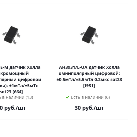
ик Холла
AH3931/L-UA датчик Холла
кромощный
омниполярный цифровой:
лярный цифровой
±0,5мТл/±5,5мТл 0,2мкс sot23
Тл/±5мТл
[I931]
sot23 [664]
ь в наличии (13)
Есть в наличии (6)
0
руб.
/шт
30
руб.
/шт