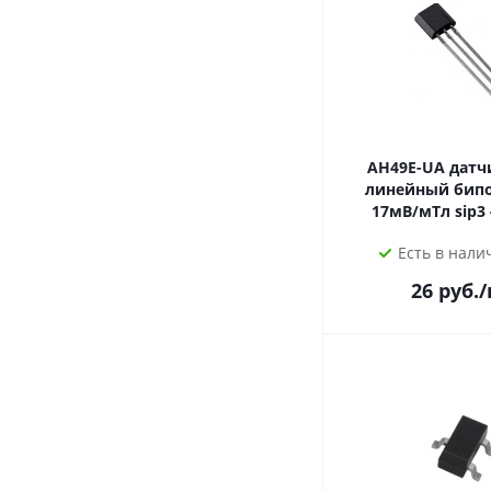
AH49E-UA датчик Холла
линейный бип
Есть в налич
26
руб.
/