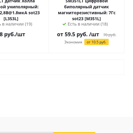
 Холла
SM351LT цифровой
ой униполярный:
биполярный датчик
,8В@1.8мкА sot23
магниторезистивный: 7Гс
[L353L]
sot23 [M351L]
ь в наличии (19)
Есть в наличии (18)
8
руб.
/шт
от 59.5 руб.
/шт
70
руб.
Экономия
от 10.5 руб.