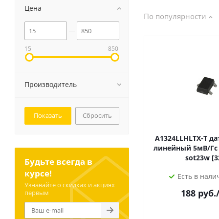
Цена
По популярности
15
850
Производитель
Сбросить
A1324LLHLTX-T датчик Холла
линейный 5мВ/Гс –40...+150°
sot23
Будьте всегда в
курсе!
Есть в налич
Узнавайте о скидках и акциях
188
руб.
первым