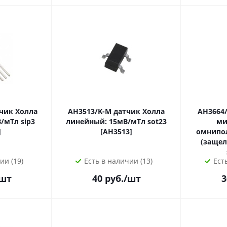
AH3513/K-M датчик Холла
AH3664/E-M датч
л sip3
линейный: 15мВ/мТл sot23
ми
]
[AH3513]
омнипо
(защелка): ±1м
ии (19)
Есть в наличии (13)
Ест
шт
40
руб.
/шт
3