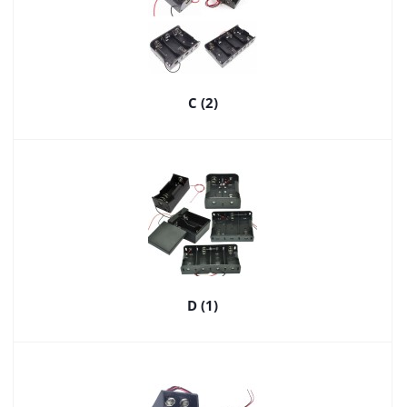
C (2)
D (1)