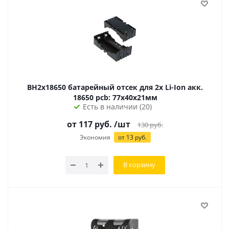
BH2x18650 батарейный отсек для 2х Li-Ion акк.
18650 pcb: 77х40х21мм
Есть в наличии (20)
от
117
руб.
/шт
130
руб.
Экономия
от
13
руб.
В корзину