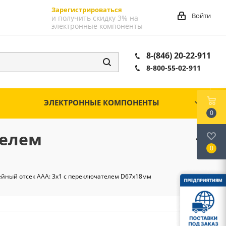
Зарегистрироваться
Войти
и получить скидку 3% на
электронные компоненты
8-(846) 20-22-911
8-800-55-02-911
ЭЛЕКТРОННЫЕ КОМПОНЕНТЫ
0
телем
0
ейный отсек AAA: 3х1 с переключателем D67х18мм