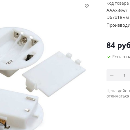
Код товара
AAAx3swr 
D67х18мм
Производи
84
руб
Есть в 
Цена дейст
отличаться