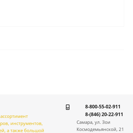
8-800-55-02-911
8-(846) 20-22-911
̆ ассортимент
Самара, ул. Зои
ров, инструментов,
Космодемьянской, 21
̆, а также большой