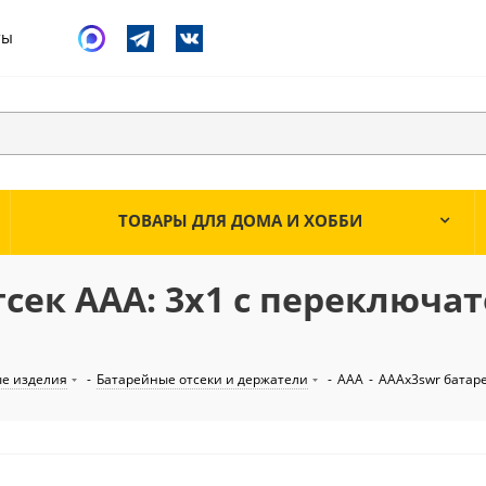
ты
ТОВАРЫ ДЛЯ ДОМА И ХОББИ
сек AAA: 3х1 с переключа
е изделия
-
Батарейные отсеки и держатели
-
AAA
-
AAAx3swr батар