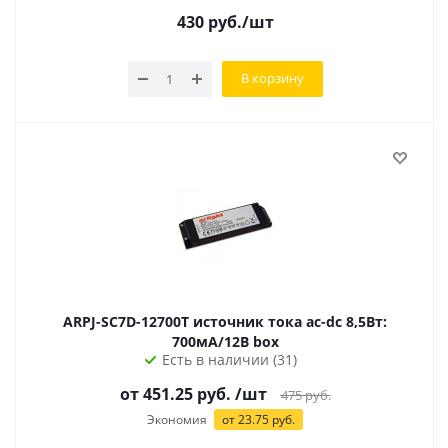
430
руб.
/шт
В корзину
ARPJ-SC7D-12700T источник тока ac-dc 8,5Вт:
700мА/12В box
Есть в наличии (31)
от
451.25
руб.
/шт
475
руб.
Экономия
от
23.75
руб.