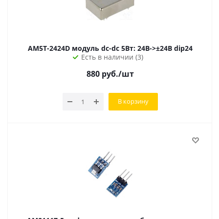
AM5T-2424D модуль dc-dc 5Вт: 24В->±24В dip24
Есть в наличии (3)
880
руб.
/шт
В корзину