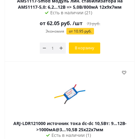
AMS1117-5mod модуль лин. стабилизатора на
AMS1117-5,0: 6,2...12В => 5,0В/800мА 12х9х7мм
Есть в наличии (21)
от
62.05
руб.
/шт
73
руб.
Экономия
от
10.95
руб.
В корзину
ARJ-LDR121000 источник тока dc-dc 10,5Вт: 9...12В-
>1000мА@3...10,5В 25х22х7мм
Есть в наличии (1)