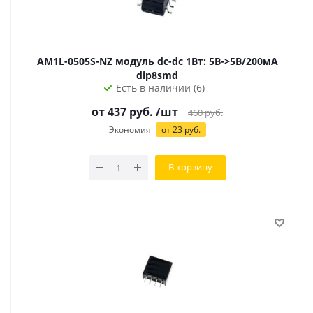
AM1L-0505S-NZ модуль dc-dc 1Вт: 5В->5В/200мА
dip8smd
Есть в наличии (6)
от
437
руб.
/шт
460
руб.
Экономия
от
23
руб.
В корзину