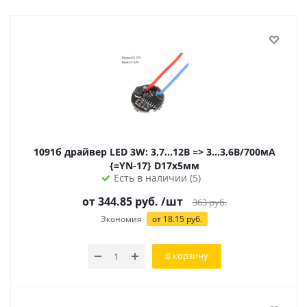
1091б драйвер LED 3W: 3,7...12В => 3...3,6В/700мА
{=YN-17} D17х5мм
Есть в наличии (5)
от
344.85
руб.
/шт
363
руб.
Экономия
от
18.15
руб.
В корзину