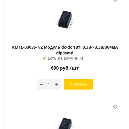
AM1L-0303S-NZ модуль dc-dc 1Вт: 3,3В->3,3В/304мА
dip8smd
Есть в наличии (4)
690
руб.
/шт
В корзину