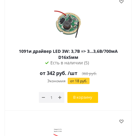
1091и драйвер LED 3W: 3,7В => 3...3,6В/700мА
D16х5мм
Есть в наличии (5)
от
342
руб.
/шт
360
руб.
Экономия
от
18
руб.
В корзину