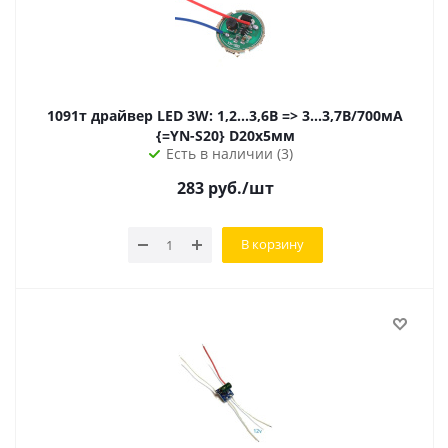
1091т драйвер LED 3W: 1,2...3,6В => 3...3,7В/700мА
{=YN-S20} D20х5мм
Есть в наличии (3)
283
руб.
/шт
В корзину