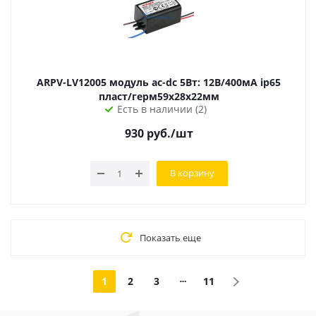
ARPV-LV12005 модуль ac-dc 5Вт: 12В/400мА ip65
пласт/герм59х28х22мм
Есть в наличии (2)
930
руб.
/шт
В корзину
Показать еще
1
2
3
11