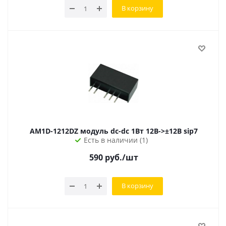
В корзину
AM1D-1212DZ модуль dc-dc 1Вт 12В->±12В sip7
Есть в наличии (1)
590
руб.
/шт
В корзину