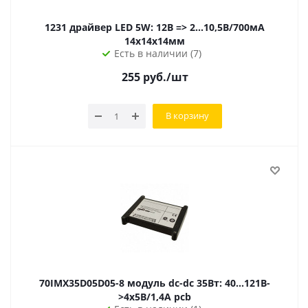
1231 драйвер LED 5W: 12В => 2...10,5В/700мА
14х14х14мм
Есть в наличии (7)
255
руб.
/шт
В корзину
70IMX35D05D05-8 модуль dc-dc 35Вт: 40...121В-
>4х5В/1,4А pcb