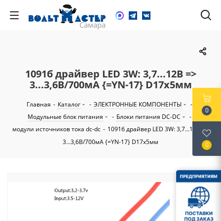
1091б драйвер LED 3W: 3,7...12В =>
3...3,6В/700мА {=YN-17} D17х5мм
Главная
-
Каталог
-
ЭЛЕКТРОННЫЕ КОМПОНЕНТЫ
-
0
Модульные блок питания
-
Блоки питания DC-DC
-
модули источников тока dc-dc
-
1091б драйвер LED 3W: 3,7...12В =>
3...3,6В/700мА {=YN-17} D17х5мм
0