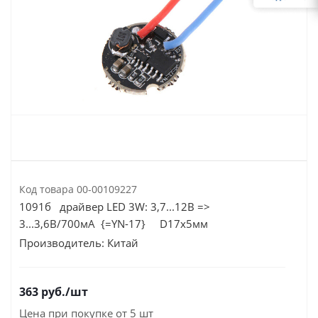
Код товара
00-00109227
1091б драйвер LED 3W: 3,7...12В =>
3...3,6В/700мА {=YN-17} D17х5мм
Производитель:
Китай
363
руб.
/шт
Цена при покупке от 5 шт