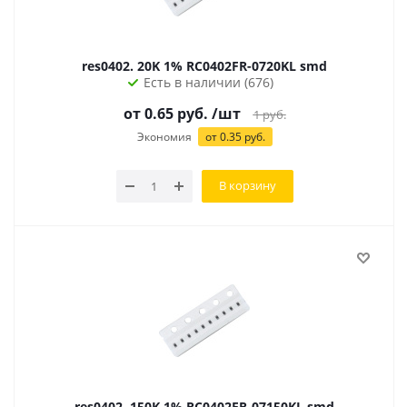
res0402. 20K 1% RC0402FR-0720KL smd
Есть в наличии (676)
от
0.65
руб.
/шт
1
руб.
Экономия
от
0.35
руб.
В корзину
res0402. 150K 1% RC0402FR-07150KL smd