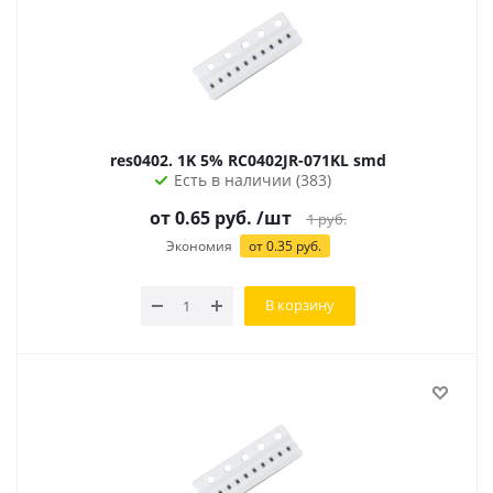
res0402. 1K 5% RC0402JR-071KL smd
Есть в наличии (383)
от
0.65
руб.
/шт
1
руб.
Экономия
от
0.35
руб.
В корзину