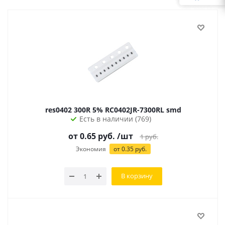
res0402 300R 5% RC0402JR-7300RL smd
Есть в наличии (769)
от
0.65
руб.
/шт
1
руб.
Экономия
от
0.35
руб.
В корзину