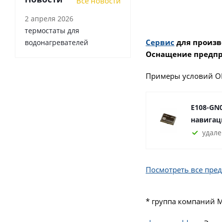
Все новости
2 апреля 2026
термостаты для
Сервис
для произв
водонагревателей
Оснащение предпр
Примеры условий О
E108-GN
навигаци
удале
Посмотреть все пре
* группа компаний 