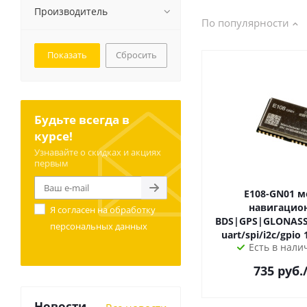
Производитель
По популярности
Сбросить
Будьте всегда в
курсе!
Узнавайте о скидках и акциях
первым
E108-GN01 модуль
навигацио
Я согласен на
обработку
BDS|GPS|GLONASS
персональных данных
u
Есть в налич
735
руб.
Новости