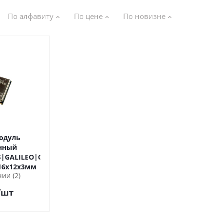
По алфавиту
По цене
По новизне
нный
|GALILEO|QZSS|SBAS:
art/spi/i2c/gpio 16х12х3мм
ии (2)
/шт