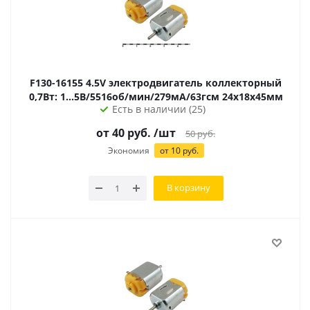
F130-16155 4.5V электродвигатель коллекторный
0,7Вт: 1...5В/5516об/мин/279мА/63гсм 24х18х45мм
Есть в наличии (25)
от
40
руб.
/шт
50
руб.
Экономия
от
10
руб.
В корзину