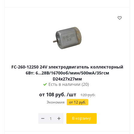
FC-260-12250 24V электродвигатель коллекторный
6Вт: 6...28В/16700об/мин/500мА/35гсм
D24х27х27мм
Есть в наличии (20)
от
108
руб.
/шт
120
руб.
Экономия
от
12
руб.
В корзину