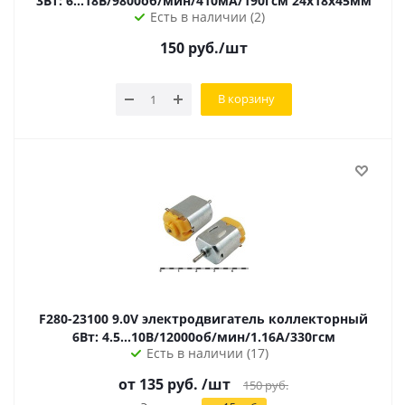
3Вт: 6...18В/9800об/мин/410мА/190гсм 24х18х45мм
Есть в наличии (2)
150
руб.
/шт
В корзину
F280-23100 9.0V электродвигатель коллекторный
6Вт: 4.5...10В/12000об/мин/1.16А/330гсм
Есть в наличии (17)
от
135
руб.
/шт
150
руб.