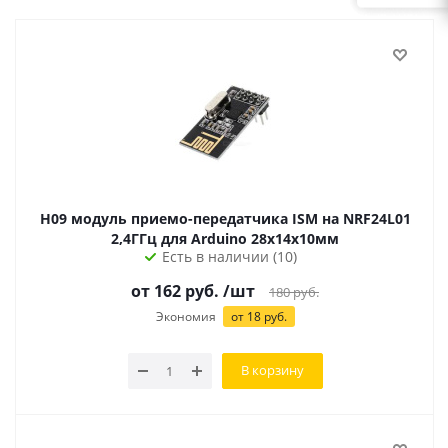
H09 модуль приемо-передатчика ISM на NRF24L01
2,4ГГц для Arduino 28х14х10мм
Есть в наличии (10)
от
162
руб.
/шт
180
руб.
Экономия
от
18
руб.
В корзину