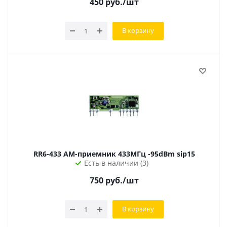
450
руб.
/шт
В корзину
RR6-433 АМ-приемник 433МГц -95dBm sip15
Есть в наличии (3)
750
руб.
/шт
В корзину