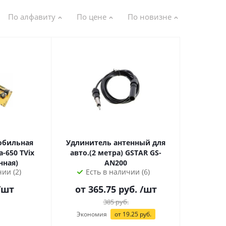
По алфавиту
По цене
По новизне
обильная
Удлинитель антенный для
-650 TVix
авто.(2 метра) GSTAR GS-
нная)
AN200
ии (2)
Есть в наличии (6)
/шт
от
365.75
руб.
/шт
385
руб.
Экономия
от
19.25
руб.