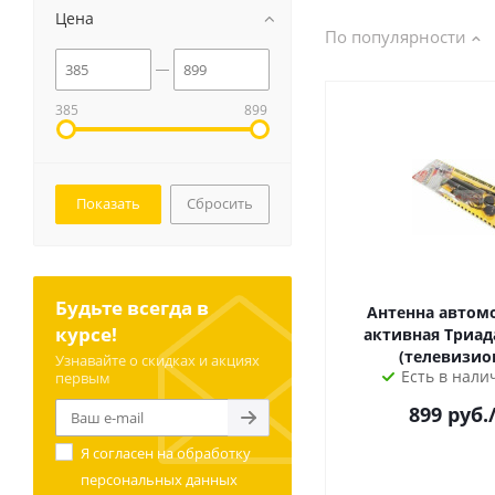
Цена
По популярности
385
899
Сбросить
Будьте всегда в
Антенна автом
курсе!
активная Триада
(телевизио
Узнавайте о скидках и акциях
Есть в налич
первым
899
руб.
Я согласен на
обработку
персональных данных