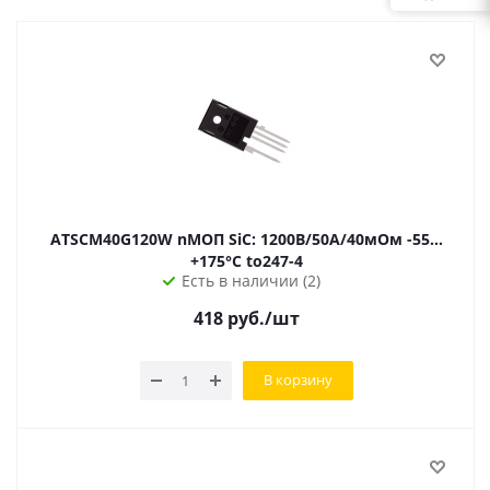
ATSCM40G120W nМОП SiC: 1200В/50А/40мОм -55…
+175°C to247-4
Есть в наличии (2)
418
руб.
/шт
В корзину