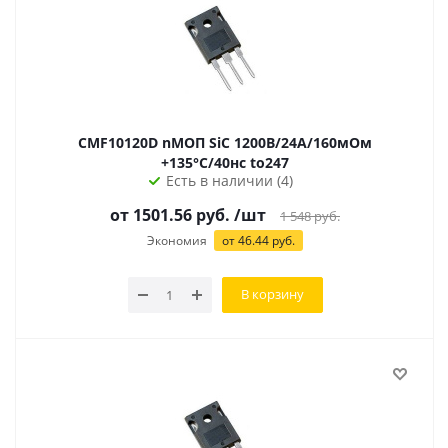
CMF10120D nМОП SiC 1200В/24А/160мОм
+135°C/40нс to247
Есть в наличии (4)
от 1501.56 руб.
/шт
1 548
руб.
Экономия
от
46.44
руб.
В корзину