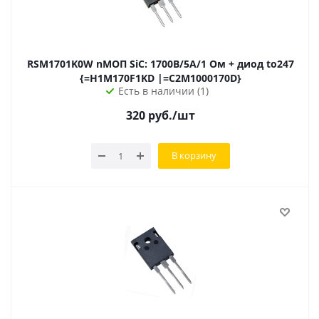
RSM1701K0W nМОП SiC: 1700В/5А/1 Ом + диод to247
{=H1M170F1KD |=C2M1000170D}
Есть в наличии (1)
320
руб.
/шт
В корзину