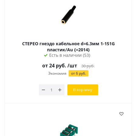
СТЕРЕО гнездо кабельное d=6.3мм 1-151G
пластик/Au {=2014}
Есть в наличии (53)
от
24
руб.
/шт
30
руб.
Экономия
от
6
руб.
В корзину