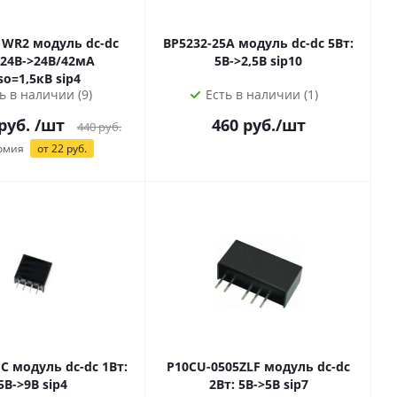
дуль dc-dc
BP5232-25A модуль dc-dc 5Вт:
 24В->24В/42мА
5В->2,5В sip10
Uiso=1,5кВ sip4
ь в наличии (9)
Есть в наличии (1)
руб.
/шт
460
руб.
/шт
440
руб.
омия
от
22
руб.
 1Вт:
P10CU-0505ZLF модуль dc-dc
5В->9В sip4
2Вт: 5В->5В sip7