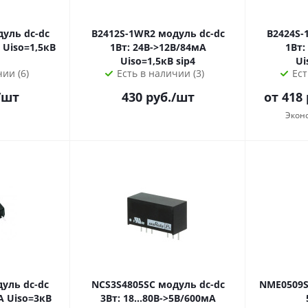
B2412S-1WR2 модуль dc-dc
B2424S-1WR2 мо
В
1Вт: 24В->12В/84мА
1Вт:
Uiso=1,5кВ sip4
ии (6)
Есть в наличии (3)
Ест
/шт
430
руб.
/шт
от
418
Экон
NCS3S4805SC модуль dc-dc
NME0509SC модуль dc-dc
кВ
3Вт: 18...80В->5В/600мА