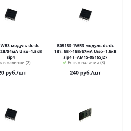
дуль dc-dc
B0515S-1WR3 модуль dc-dc
4мА Uiso=1,5кВ
1Вт: 5В->15В/67мА Uiso=1,5кВ
sip4
sip4 {=AM1S-0515SJZ}
ь в наличии (2)
Есть в наличии (3)
20
руб.
/шт
240
руб.
/шт