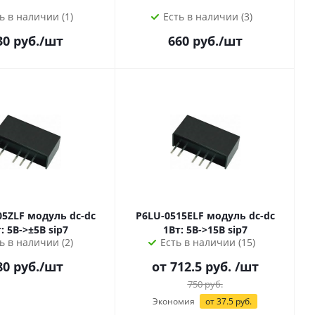
ь в наличии (1)
Есть в наличии (3)
30
руб.
/шт
660
руб.
/шт
дуль dc-dc
P6LU-0515ELF модуль dc-dc
1Вт: 5В->±5В sip7
1Вт: 5В->15В sip7
ь в наличии (2)
Есть в наличии (15)
80
руб.
/шт
от 712.5 руб.
/шт
750
руб.
Экономия
от 37.5 руб.