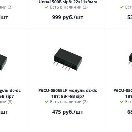
Uиз=1500В sip8: 22х11х9мм
ии (3)
Есть в наличии (2)
Ест
/шт
999
руб.
/шт
5
P6CU-0505ELF модуль dc-dc
P6CU-0505ZLF мо
1Вт: 12В->2х+5В sip7
1Вт: 5В->5В sip7
ии (3)
Есть в наличии (2)
Ест
/шт
475
руб.
/шт
6