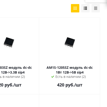
уль dc-dc
AM1S-1205SZ модуль dc-dc
1Вт: 12В->3.3В sip4
1Вт 12В->5В sip4
ь в наличии (2)
Есть в наличии (2)
20
руб.
/шт
420
руб.
/шт