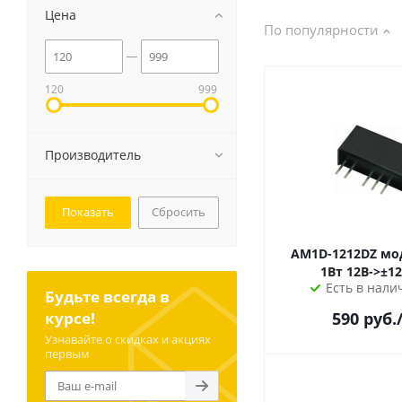
Цена
По популярности
120
999
Производитель
Сбросить
AM1D-1212DZ модуль dc-dc
Есть в налич
Будьте всегда в
курсе!
590
руб.
Узнавайте о скидках и акциях
первым