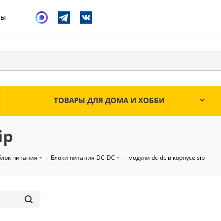
ты
ТОВАРЫ ДЛЯ ДОМА И ХОББИ
ip
лок питания
-
Блоки питания DC-DC
-
модули dc-dc в корпусе sip