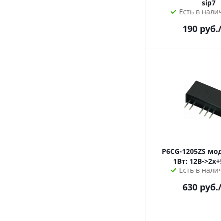
sip7
Есть в налич
190
руб.
P6CG-1205ZS модуль dc-dc
Есть в налич
630
руб.