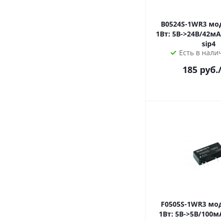
B0524S-1WR3 модуль dc-dc
1Вт: 5В->24В/42мА Uiso=1,5к
sip4
Есть в налич
185
руб.
F0505S-1WR3 модуль dc-dc
1Вт: 5В->5В/100мА Uiso=3