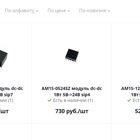
По алфавиту
По цене
По новизне
AM1S-0524SZ модуль dc-dc
AM1S-1203SZ мод
1Вт 12В->±12В sip7
1Вт 5В->24В sip4
ии (1)
Есть в наличии (1)
Ест
/шт
730
руб.
/шт
5