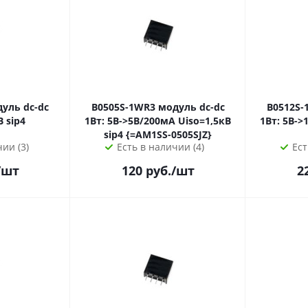
B0505S-1WR3 модуль dc-dc
B0512S-1WR3 мо
1Вт 12В->24В sip4
1Вт: 5В->5В/200мА Uiso=1,5кВ
1Вт: 5В->12В/8
sip4 {=AM1SS-0505SJZ}
ии (3)
Есть в наличии (4)
Ест
/шт
120
руб.
/шт
2