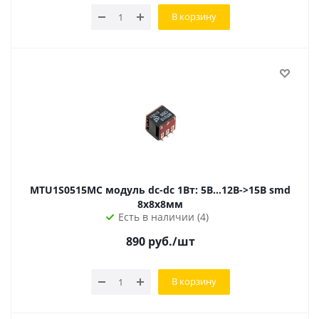
В корзину
MTU1S0515MC модуль dc-dc 1Вт: 5В...12В->15В smd
8х8х8мм
Есть в наличии (4)
890
руб.
/шт
В корзину