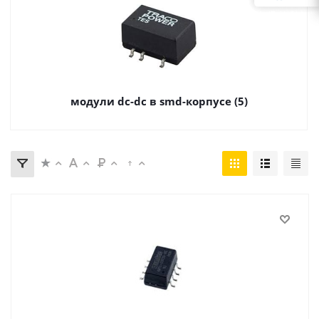
модули dc-dc в smd-корпусе (5)