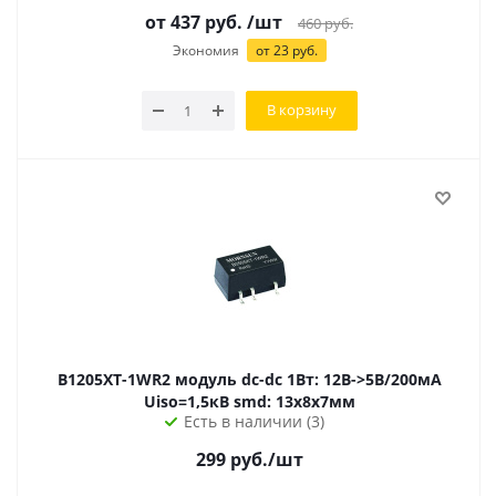
от
437
руб.
/шт
460
руб.
Экономия
от
23
руб.
В корзину
B1205XT-1WR2 модуль dc-dc 1Вт: 12В->5В/200мА
Uiso=1,5кВ smd: 13х8х7мм
Есть в наличии (3)
299
руб.
/шт