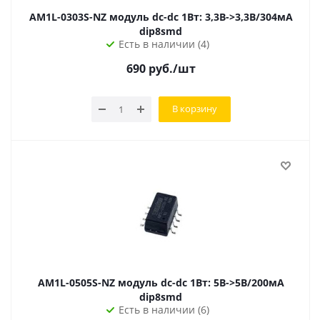
AM1L-0303S-NZ модуль dc-dc 1Вт: 3,3В->3,3В/304мА
dip8smd
Есть в наличии (4)
690
руб.
/шт
В корзину
AM1L-0505S-NZ модуль dc-dc 1Вт: 5В->5В/200мА
dip8smd
Есть в наличии (6)