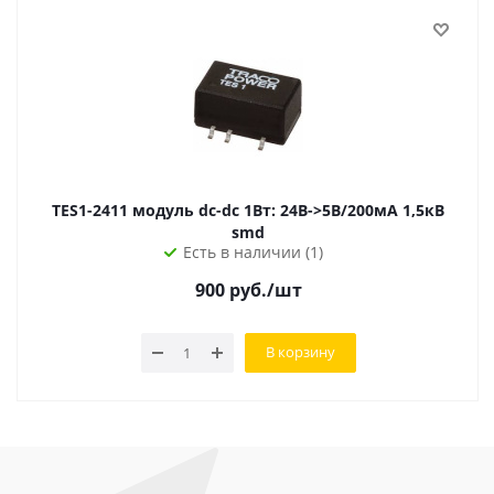
TES1-2411 модуль dc-dc 1Вт: 24В->5В/200мА 1,5кВ
smd
Есть в наличии (1)
900
руб.
/шт
В корзину