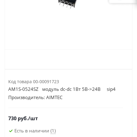
Код товара
00-00091723
AM1S-0524SZ модуль dc-dc 1Вт 5В->24В sip4
Производитель:
AIMTEC
730
руб.
/шт
Есть в наличии
(1)