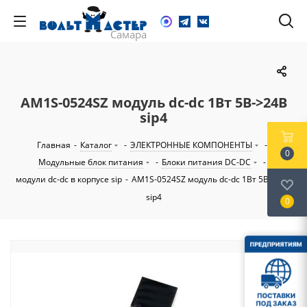
AM1S-0524SZ модуль dc-dc 1Вт 5В->24В
sip4
Главная
-
Каталог
-
ЭЛЕКТРОННЫЕ КОМПОНЕНТЫ
-
0
Модульные блок питания
-
Блоки питания DC-DC
-
модули dc-dc в корпусе sip
-
AM1S-0524SZ модуль dc-dc 1Вт 5В->24В
sip4
0