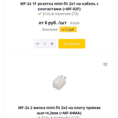
MF-2x 1F розетка mini-fit 2x1 на кабель с
контактами {=MF-02F}
Есть в наличии (73)
от
6
руб.
/шт
8
руб.
Экономия
от
2
руб.
В корзину
MF-2x 2 вилка mini-fit 2х2 на плату прямая
шаг=4,2мм {=MF-04MA}
Есть в наличии (115)