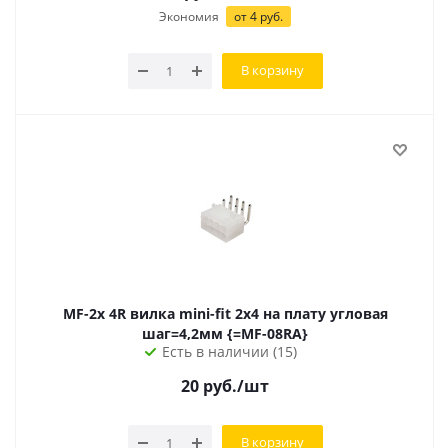
Экономия
от
4
руб.
В корзину
MF-2x 4R вилка mini-fit 2х4 на плату угловая
шаг=4,2мм {=MF-08RA}
Есть в наличии (15)
20
руб.
/шт
В корзину