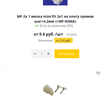
MF-2x 1 вилка mini-fit 2х1 на плату прямая
шаг=4,2мм {=MF-02MA}
Есть в наличии (50)
от 9.6 руб.
/шт
12
руб.
Экономия
от 2.4 руб.
В корзину