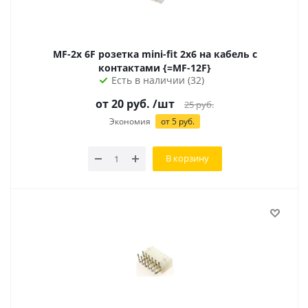
MF-2x 6F розетка mini-fit 2х6 на кабель с
контактами {=MF-12F}
Есть в наличии (32)
от
20
руб.
/шт
25
руб.
Экономия
от
5
руб.
В корзину