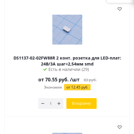
DS1137-02-02FW88R 2 конт. розетка для LED-плат:
24В/3А шаг=2,54мм smd
Есть в наличии (29)
от
70.55
руб.
/шт
83
руб.
Экономия
от
12.45
руб.
В корзину