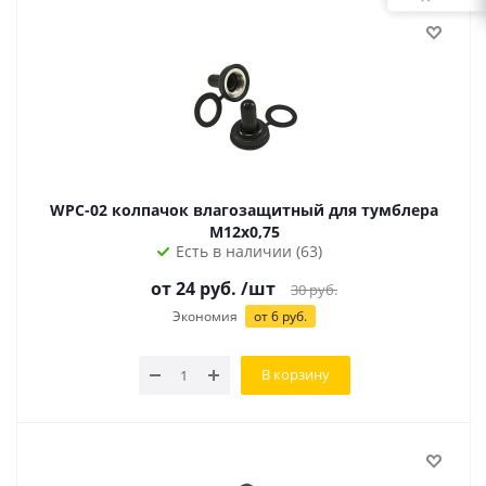
WPC-02 колпачок влагозащитный для тумблера
М12х0,75
Есть в наличии (63)
от
24
руб.
/шт
30
руб.
Экономия
от
6
руб.
В корзину