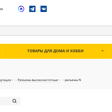
ты
ТОВАРЫ ДЛЯ ДОМА И ХОББИ
мутация
-
Разъемы высокочастотные
-
разъемы N