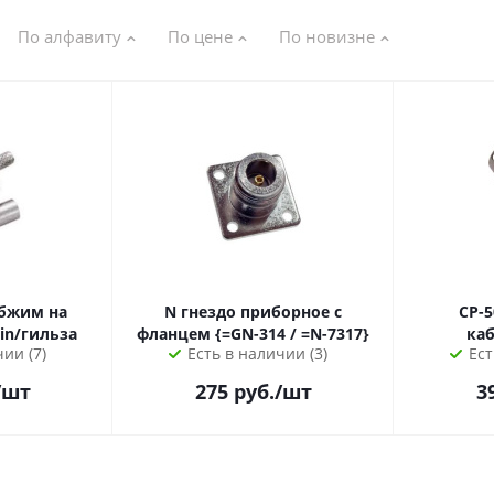
По алфавиту
По цене
По новизне
обжим на
N гнездо приборное с
СР-50
pin/гильза
фланцем {=GN-314 / =N-7317}
каб
ии (7)
Есть в наличии (3)
Ест
/шт
275
руб.
/шт
3