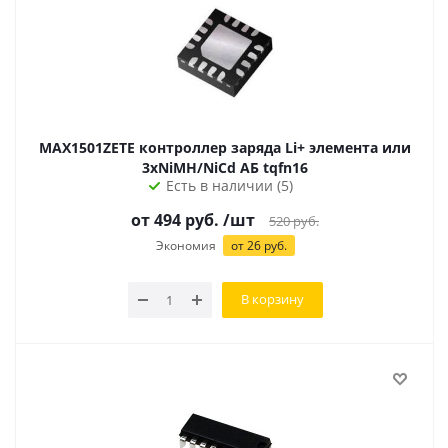
MAX1501ZETE контроллер заряда Li+ элемента или
3хNiMH/NiCd АБ tqfn16
Есть в наличии (5)
от
494
руб.
/шт
520
руб.
Экономия
от
26
руб.
В корзину