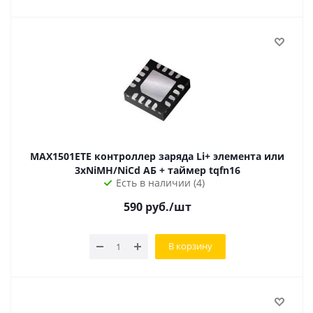
MAX1501ETE контроллер заряда Li+ элемента или
3хNiMH/NiCd АБ + таймер tqfn16
Есть в наличии (4)
590
руб.
/шт
В корзину