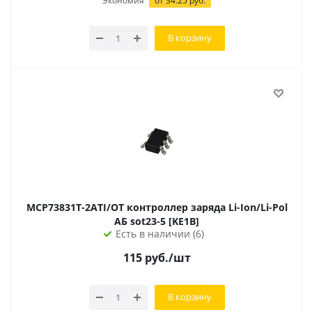
Экономия
от
34.25
руб.
В корзину
MCP73831T-2ATI/OT контроллер заряда Li-Ion/Li-Pol
АБ sot23-5 [KE1B]
Есть в наличии (6)
115
руб.
/шт
В корзину