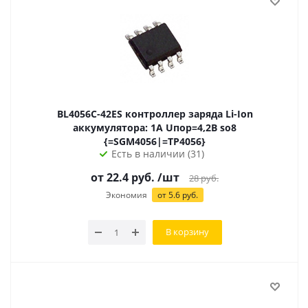
BL4056C-42ES контроллер заряда Li-Ion
аккумулятора: 1А Uпор=4,2В so8
{=SGM4056|=TP4056}
Есть в наличии (31)
от 22.4 руб.
/шт
28
руб.
Экономия
от 5.6 руб.
В корзину