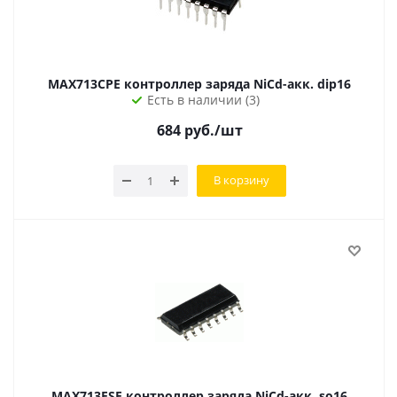
MAX713CPE контроллер заряда NiCd-акк. dip16
Есть в наличии (3)
684
руб.
/шт
В корзину
MAX713ESE контроллер заряда NiCd-акк. so16