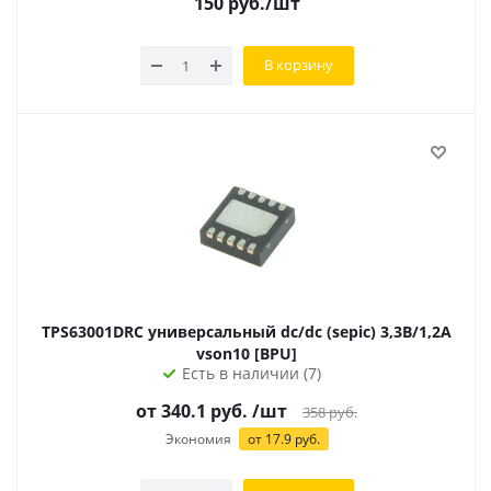
150
руб.
/шт
В корзину
TPS63001DRC универсальный dc/dc (sepic) 3,3В/1,2А
vson10 [BPU]
Есть в наличии (7)
от 340.1 руб.
/шт
358
руб.
Экономия
от 17.9 руб.