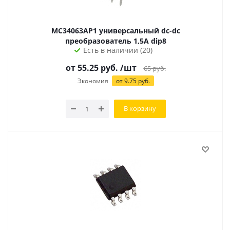
MC34063AP1 универсальный dc-dc
преобразователь 1,5А dip8
Есть в наличии (20)
от
55.25
руб.
/шт
65
руб.
Экономия
от
9.75
руб.
В корзину