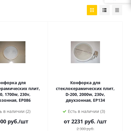
онфорка для
Конфорка для
ерамических плит,
стеклокерамических плит,
0, 1700w, 230v,
D-200, 2000w, 230v,
озонная, EP086
двухзонная, EP134
ь в наличии (2)
Есть в наличии (3)
000
руб.
/шт
от 2231 руб.
/шт
2 300
руб.