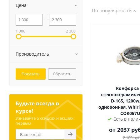
Цена
По популярности
1 300
2 300
Производитель
Сбросить
Конфорка
стеклокерамичес
D-165, 1200w,
Будьте всегда в
однозонная, Whirl
курсе!
COK057
Узнавайте о скидках и акциях
Есть в налич
первым
от 2037 ру
2 100
руб