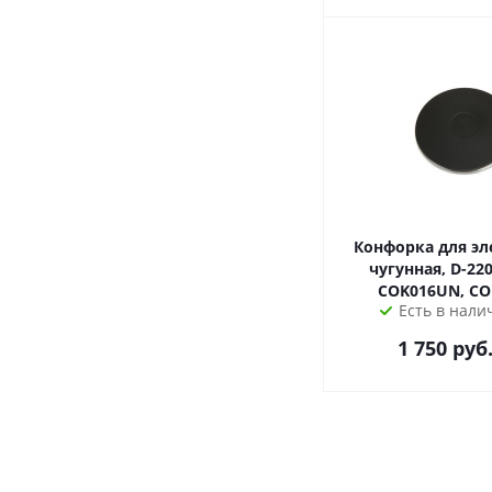
Конфорка для эл
чугунная, D-220
COK016UN, C
Есть в налич
1 750
руб