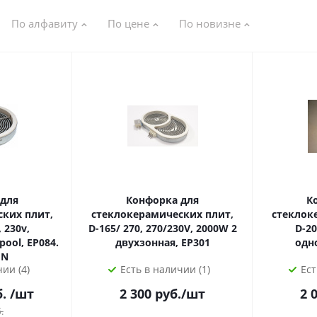
По алфавиту
По цене
По новизне
 для
Конфорка для
К
ких плит,
стеклокерамических плит,
стеклок
 230v,
D-165/ 270, 270/230V, 2000W 2
D-20
pool, EP084.
двухзонная, EP301
одн
UN
ии (4)
Есть в наличии (1)
Ест
б.
/шт
2 300
руб.
/шт
2 
.