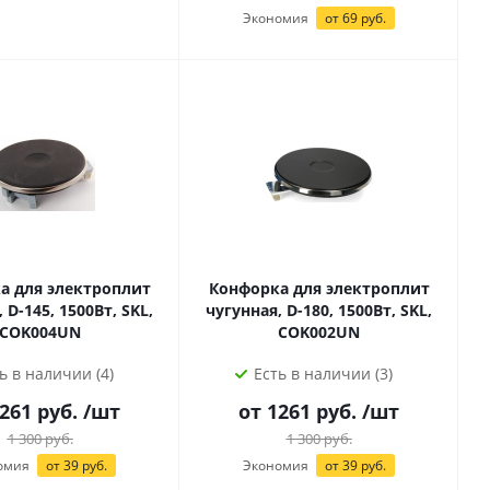
Экономия
от
69
руб.
а для электроплит
Конфорка для электроплит
 D-145, 1500Вт, SKL,
чугунная, D-180, 1500Вт, SKL,
COK004UN
COK002UN
ь в наличии (4)
Есть в наличии (3)
1261 руб.
/шт
от 1261 руб.
/шт
1 300
руб.
1 300
руб.
омия
от
39
руб.
Экономия
от
39
руб.