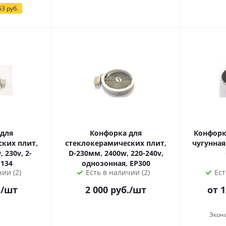
63
руб.
 для
Конфорка для
Конфорк
ких плит,
стеклокерамических плит,
чугунная,
 230v, 2-
D-230мм, 2400w, 220-240v,
P134
однозонная, EP300
ии (2)
Есть в наличии (2)
Ест
.
/шт
2 000
руб.
/шт
от 
Экон