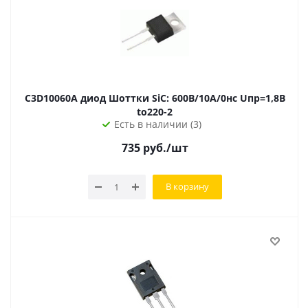
C3D10060A диод Шоттки SiC: 600В/10А/0нс Uпр=1,8В
to220-2
Есть в наличии (3)
735
руб.
/шт
В корзину