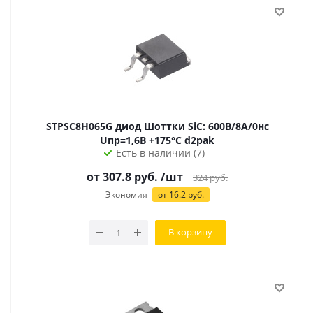
STPSC8H065G диод Шоттки SiC: 600В/8А/0нс
Uпр=1,6В +175°C d2pak
Есть в наличии (7)
от 307.8 руб.
/шт
324
руб.
Экономия
от 16.2 руб.
В корзину