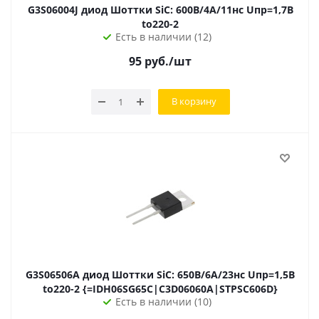
G3S06004J диод Шоттки SiC: 600В/4А/11нс Uпр=1,7В
to220-2
Есть в наличии (12)
95
руб.
/шт
В корзину
G3S06506A диод Шоттки SiC: 650В/6А/23нс Uпр=1,5В
to220-2 {=IDH06SG65C|C3D06060A|STPSC606D}
Есть в наличии (10)