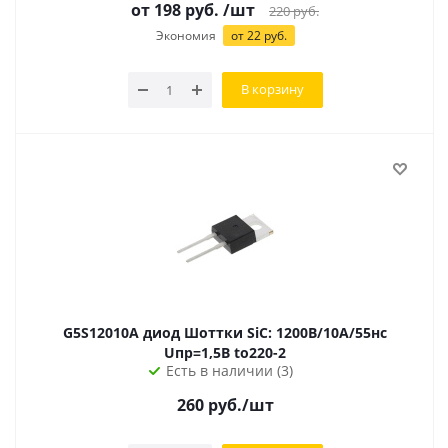
от
198
руб.
/шт
220
руб.
Экономия
от
22
руб.
В корзину
G5S12010A диод Шоттки SiC: 1200В/10А/55нс
Uпр=1,5В to220-2
Есть в наличии (3)
260
руб.
/шт