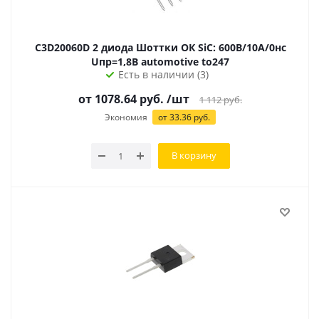
C3D20060D 2 диода Шоттки ОК SiC: 600В/10А/0нс
Uпр=1,8В automotive to247
Есть в наличии (3)
от 1078.64 руб.
/шт
1 112
руб.
Экономия
от
33.36
руб.
В корзину