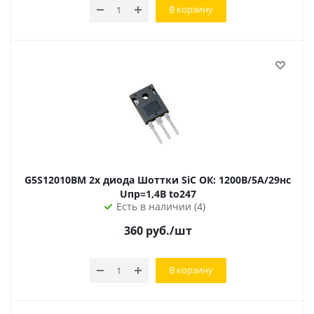
В корзину
G5S12010BM 2х диода Шоттки SiC ОК: 1200В/5А/29нс
Uпр=1,4В to247
Есть в наличии (4)
360
руб.
/шт
В корзину