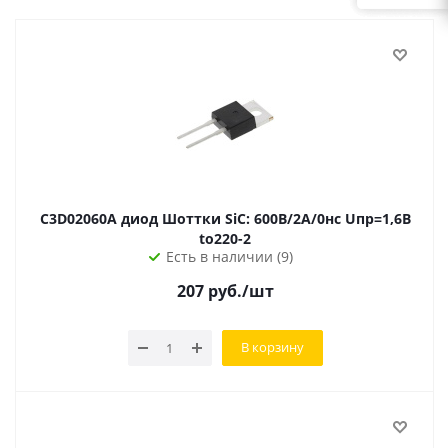
C3D02060A диод Шоттки SiC: 600В/2А/0нс Uпр=1,6В
to220-2
Есть в наличии (9)
207
руб.
/шт
В корзину