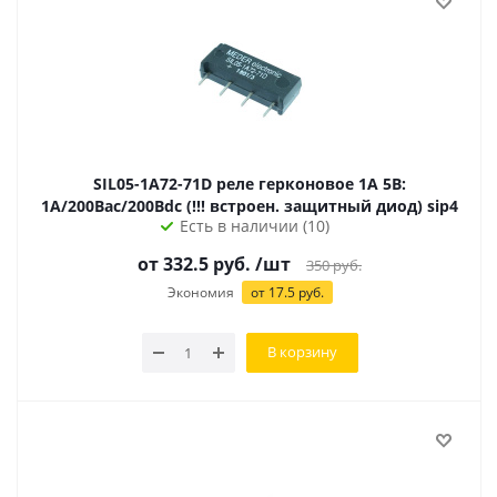
SIL05-1A72-71D реле герконовое 1A 5В:
1А/200Вac/200Вdc (!!! встроен. защитный диод) sip4
Есть в наличии (10)
от 332.5 руб.
/шт
350
руб.
Экономия
от 17.5 руб.
В корзину