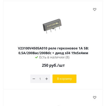
V23100V4505A010 реле герконовое 1A 5В:
0,5А/200Вac/200Вdc + диод sil4 19х5х4мм
Есть в наличии (8)
250
руб.
/шт
В корзину