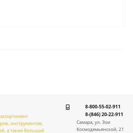
8-800-55-02-911
8-(846) 20-22-911
̆ ассортимент
Самара, ул. Зои
ров, инструментов,
Космодемьянской, 21
̆, а также большой