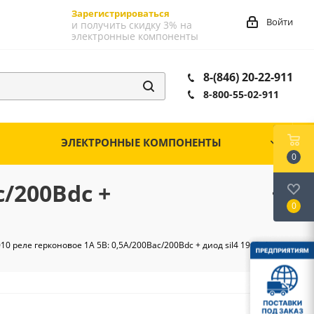
Зарегистрироваться
Войти
и получить скидку 3% на
электронные компоненты
8-(846) 20-22-911
8-800-55-02-911
ЭЛЕКТРОННЫЕ КОМПОНЕНТЫ
0
c/200Вdc +
0
0 реле герконовое 1A 5В: 0,5А/200Вac/200Вdc + диод sil4 19х5х4мм