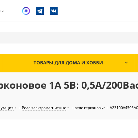
ты
ТОВАРЫ ДЛЯ ДОМА И ХОББИ
коновое 1A 5В: 0,5А/200Вa
мутация
-
Реле электромагнитные
-
реле герконовые
-
V23100V4505A01