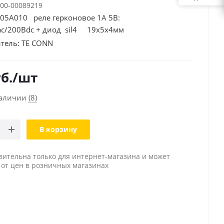
00-00089219
05A010 реле герконовое 1A 5В:
ac/200Вdc + диод sil4 19х5х4мм
тель:
TE CONN
б.
/шт
наличии
(8)
В корзину
вительна только для интернет-магазина и может
 от цен в розничных магазинах