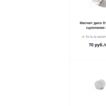
Магнит диск D
сцепление 
Есть в налич
70
руб.
/