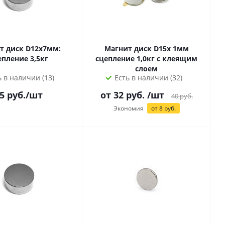
т диск D12х7мм:
Магнит диск D15х 1мм
епление 3,5кг
сцепление 1,0кг с клеящим
слоем
ь в наличии (13)
Есть в наличии (32)
5
руб.
/шт
от
32
руб.
/шт
40
руб.
Экономия
от
8
руб.