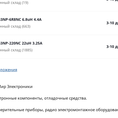
нный склад (19)
3NP-6R8NC 6.8uH 4.4A
3-10 
нный склад (663)
3NP-220NC 22uH 3.25A
3-10 
нный склад (1885)
дложения
Мир Электроники
ктронные компоненты, отладочные средства.
мерительные приборы, радио электромонтажное оборудова