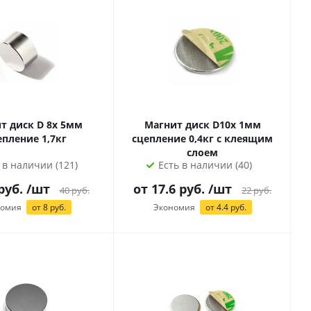
т диск D 8х 5мм
Магнит диск D10х 1мм
епление 1,7кг
сцепление 0,4кг с клеящим
слоем
 в наличии (121)
Есть в наличии (40)
руб.
/шт
от 17.6 руб.
/шт
40
руб.
22
руб.
номия
от
8
руб.
Экономия
от 4.4 руб.