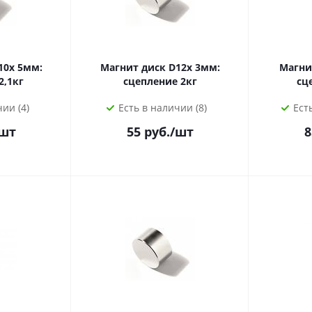
10х 5мм:
Магнит диск D12х 3мм:
Магни
2,1кг
сцепление 2кг
сц
ии (4)
Есть в наличии (8)
Ест
шт
55
руб.
/шт
8