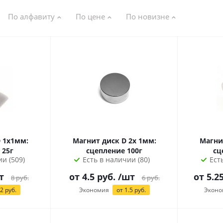
По алфавиту
По цене
По новизне
 1х1мм:
Магнит диск D 2х 1мм:
Магни
 25г
сцепление 100г
сц
и (509)
Есть в наличии (80)
Ест
т
от 4.5 руб.
/шт
от
5.2
8
руб.
6
руб.
2
руб.
Экономия
от 1.5 руб.
Эконо