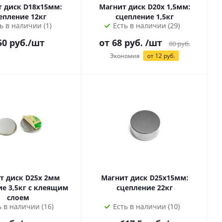
 диск D18х15мм:
Магнит диск D20х 1,5мм:
епление 12кг
сцепление 1,5кг
ь в наличии (1)
Есть в наличии (29)
50
руб.
/шт
от
68
руб.
/шт
80
руб.
Экономия
от
12
руб.
т диск D25х 2мм
Магнит диск D25х15мм:
кг с клеящим
сцепление 22кг
слоем
ь в наличии (16)
Есть в наличии (10)