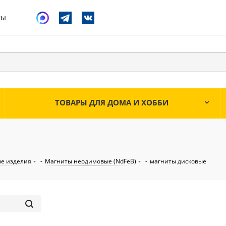
ты
ТОВАРЫ ДЛЯ ДОМА И ХОББИ
е изделия
-
Магниты неодимовые (NdFeB)
-
магниты дисковые