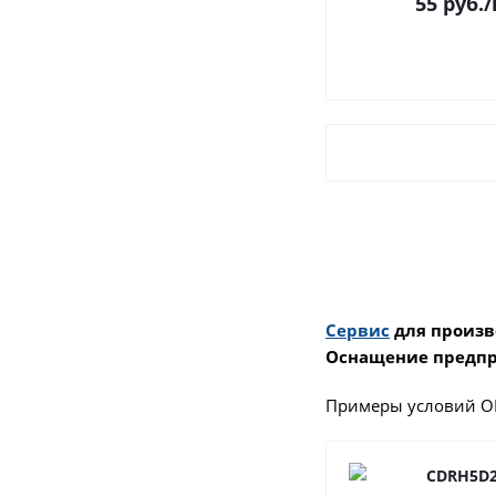
55
руб.
/
Сервис
для произв
Оснащение предпр
Примеры условий О
CDRH5D2