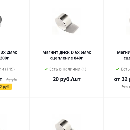
 3х 2мм:
Магнит диск D 6х 5мм:
Магни
200г
сцепление 840г
сц
и (149)
Есть в наличии (1)
Есть
т
20
руб.
/шт
от
32
8
руб.
2
руб.
Эко