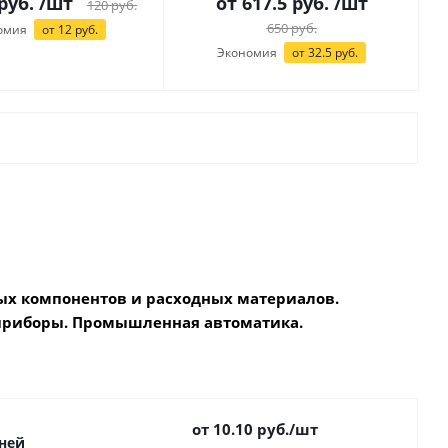
руб.
/шт
от 617.5 руб.
/шт
120
руб.
650
руб.
омия
от
12
руб.
Экономия
от 32.5 руб.
х компонентов и расходных материалов.
приборы. Промышленная автоматика.
от 10.10
руб.
/шт
дней