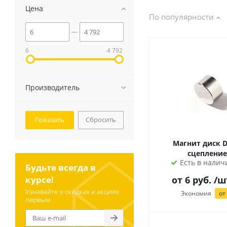
Цена
По популярности
6
4 792
Производитель
Сбросить
Магнит диск D
сцепление
Есть в наличи
Будьте всегда в
курсе!
от
6
руб.
/ш
Узнавайте о скидках и акциях
Экономия
от
первым