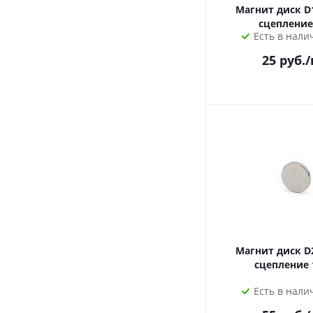
Магнит диск D
сцепление
Есть в налич
25
руб.
/
Магнит диск D
сцепление 
Есть в налич