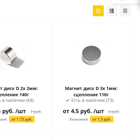
т диск D 2х 2мм:
Магнит диск D 3х 1мм:
епление 140г
сцепление 110г
ь в наличии (68)
Есть в наличии (73)
5
руб.
/шт
от 4.5 руб.
/шт
7
руб.
6
руб.
мия
от
1.75
руб.
Экономия
от 1.5 руб.