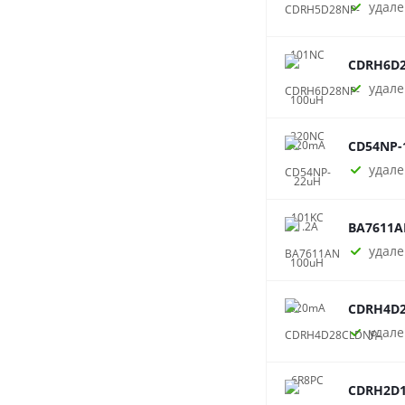
удале
CDRH6D2
удале
CD54NP-
удале
BA7611A
удале
CDRH4D2
удале
CDRH2D1