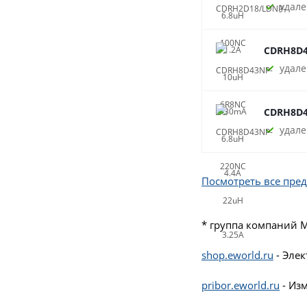
удале
CDRH8D4
удале
CDRH8D4
удале
Посмотреть все пре
* группа компаний 
shop.eworld.ru
- Эле
pribor.eworld.ru
- Из