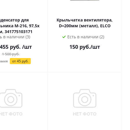
денсатор для
Крыльчатка вентилятора,
ика М-216, 97,5х
D=200мм (металл), ELCO
м, 341775103171
ь в наличии (3)
Есть в наличии (2)
1455 руб.
/шт
150
руб.
/шт
1 500
руб.
омия
от
45
руб.