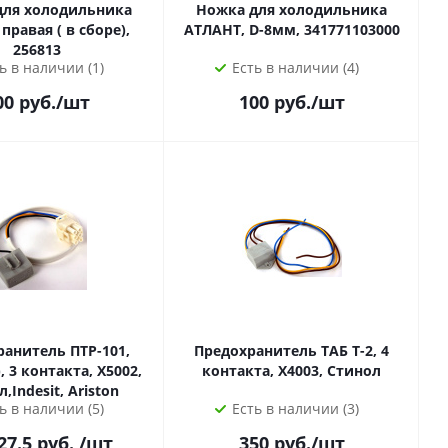
для холодильника
Ножка для холодильника
 правая ( в сборе),
АТЛАНТ, D-8мм, 341771103000
256813
ь в наличии (1)
Есть в наличии (4)
00
руб.
/шт
100
руб.
/шт
анитель ПТР-101,
Предохранитель ТАБ Т-2, 4
002,
контакта, Х4003, Стинол
,Indesit, Ariston
ь в наличии (5)
Есть в наличии (3)
27.5 руб.
/шт
350
руб.
/шт