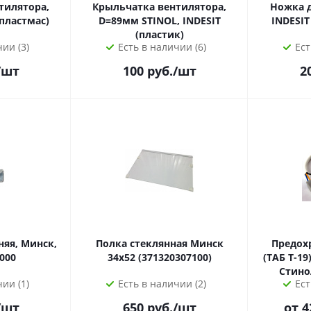
тилятора,
Крыльчатка вентилятора,
Ножка 
(пластмас)
D=89мм STINOL, INDESIT
INDESIT
(пластик)
ии (3)
Есть в наличии (6)
Ест
/шт
100
руб.
/шт
2
няя, Минск,
Полка стеклянная Минск
Предохр
000
34х52 (371320307100)
(ТАБ Т-19), 3 контакта, X5
Стинол
ии (1)
Есть в наличии (2)
Ест
/шт
650
руб.
/шт
от 4