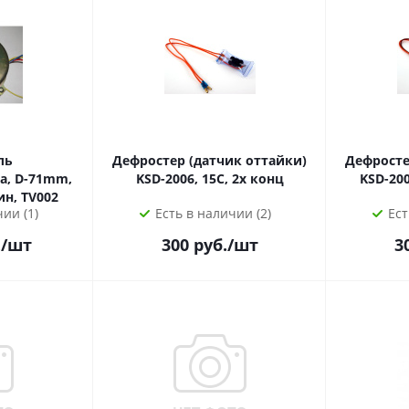
ль
Дефростер (датчик оттайки)
Дефросте
а, D-71mm,
KSD-2006, 15C, 2х конц
KSD-200
ин, TV002
ии (1)
Есть в наличии (2)
Ест
.
/шт
300
руб.
/шт
3