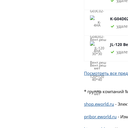
удале
K-G04D0
удале
JL-120 В
удале
Посмотреть все пре
* группа компаний 
shop.eworld.ru
- Эле
pribor.eworld.ru
- Из