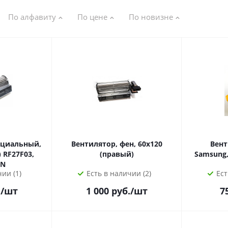
По алфавиту
По цене
По новизне
ециальный,
Вентилятор, фен, 60х120
Вент
 RF27F03,
(правый)
UN
ии (1)
Есть в наличии (2)
Ест
.
/шт
1 000
руб.
/шт
7