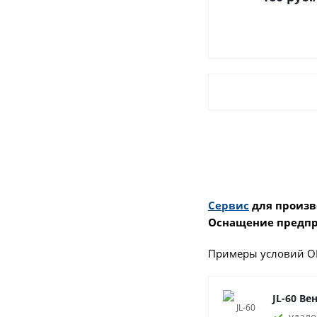
Сервис
для произв
Оснащение предпр
Примеры условий О
JL-60 Ве
удале