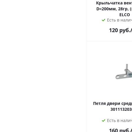
Крыльчатка вен
D=200мм, 28гр, 
ELCO
Есть в налич
120
руб.
Петля двери сред
301113203
Есть в налич
160
руб.