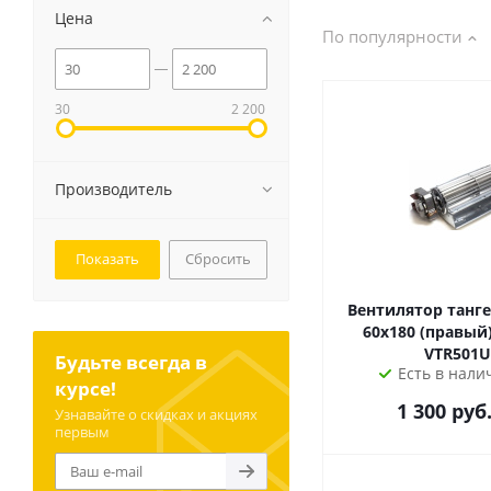
Цена
По популярности
30
2 200
Производитель
Сбросить
Вентилятор танг
60х180 (правый)
VTR501
Будьте всегда в
Есть в налич
курсе!
1 300
руб
Узнавайте о скидках и акциях
первым