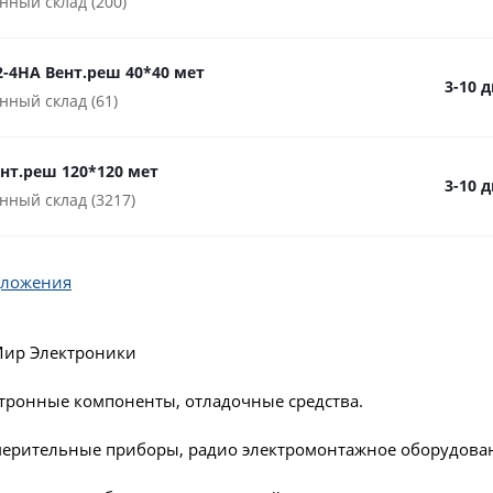
нный склад (200)
2-4HA Вент.реш 40*40 мет
3-10 
нный склад (61)
ент.реш 120*120 мет
3-10 
нный склад (3217)
дложения
Мир Электроники
ктронные компоненты, отладочные средства.
мерительные приборы, радио электромонтажное оборудова