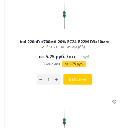
ind 220нГн/700мА 20% EC24-R22M D3х10мм
Есть в наличии (85)
от
5.25
руб.
/шт
7
руб.
Экономия
от
1.75
руб.
В корзину