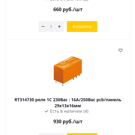
660
руб.
/шт
В корзину
RT314730 реле 1C 230Вac : 16А/250Вac pcb/панель
29х13х16мм
Есть в наличии (4)
930
руб.
/шт