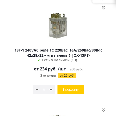
13F-1 240VAC реле 1С 220Вac: 16А/250Вас/30Вdc
42х28х22мм в панель {=JQX-13F1}
Есть в наличии (10)
от
234
руб.
/шт
260
руб.
Экономия
от
26
руб.
В корзину