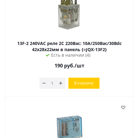
13F-2 240VAC реле 2С 220Вac: 10А/250Вас/30Вdc
42х28х22мм в панель {=JQX-13F2}
Есть в наличии (4)
190
руб.
/шт
В корзину