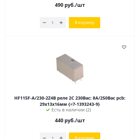
490
руб.
/шт
В корзину
HF115F-A/230-2Z4B реле 2C 230Вac: 8А/250Вac pcb:
29х13х16мм {=7-1393243-9}
Есть в наличии (2)
440
руб.
/шт
В корзину