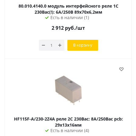
80.010.4140.0 модуль интерфейсного реле 1С
230Вac(!): 6А/250В 89х70х6,2мм
Есть в наличии (1)
2 912
руб.
/шт
В корзину
HF115F-A/230-2Z4A реле 2C 230Вac: 8А/250Вac pcb:
29х13х16мм
Есть в наличии (4)