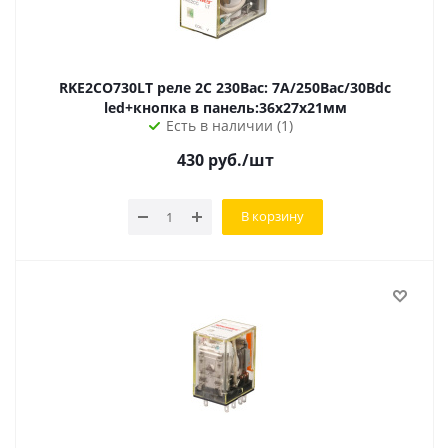
RKE2CO730LT реле 2C 230Вac: 7А/250Вac/30Вdc
led+кнопка в панель:36х27х21мм
Есть в наличии (1)
430
руб.
/шт
В корзину