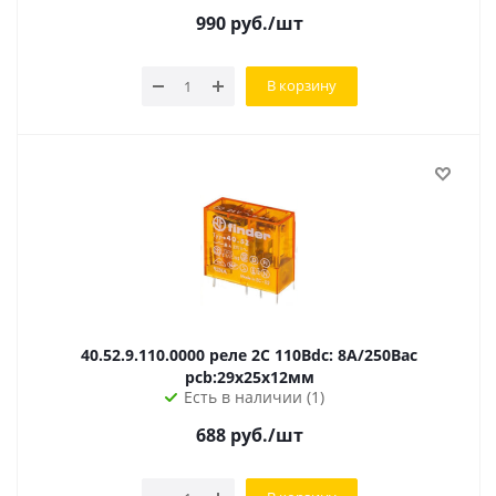
990
руб.
/шт
В корзину
40.52.9.110.0000 реле 2C 110Вdc: 8А/250Вac
pcb:29х25х12мм
Есть в наличии (1)
688
руб.
/шт