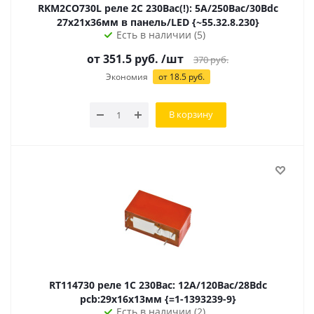
RKM2CO730L реле 2C 230Вac(!): 5А/250Вac/30Вdc
27х21х36мм в панель/LED {~55.32.8.230}
Есть в наличии (5)
от 351.5 руб.
/шт
370
руб.
Экономия
от 18.5 руб.
В корзину
RT114730 реле 1C 230Вac: 12А/120Вac/28Вdc
pcb:29х16х13мм {=1-1393239-9}
Есть в наличии (2)