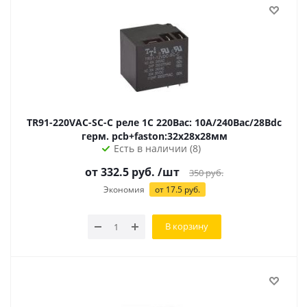
TR91-220VAC-SC-C реле 1С 220Вac: 10А/240Вас/28Вdc
герм. pcb+faston:32х28х28мм
Есть в наличии (8)
от 332.5 руб.
/шт
350
руб.
Экономия
от 17.5 руб.
В корзину