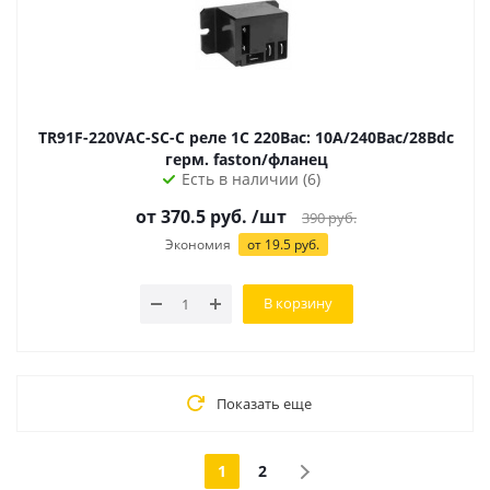
TR91F-220VAC-SC-C реле 1C 220Вac: 10А/240Вас/28Вdc
герм. faston/фланец
Есть в наличии (6)
от 370.5 руб.
/шт
390
руб.
Экономия
от 19.5 руб.
В корзину
Показать еще
1
2