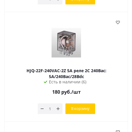
HJQ-22F-240VAC-2Z 5A реле 2С 240Вac:
5А/240Вac/28Вdc
Есть в наличии (6)
180
руб.
/шт
В корзину