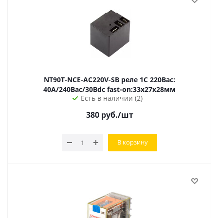
NT90T-NCE-AC220V-SB реле 1C 220Вac:
40А/240Вac/30Вdc fast-on:33х27х28мм
Есть в наличии (2)
380
руб.
/шт
В корзину