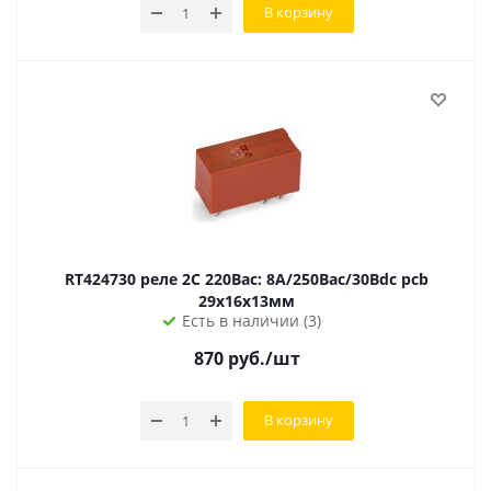
В корзину
RT424730 реле 2C 220Вac: 8А/250Вac/30Вdc pcb
29х16х13мм
Есть в наличии (3)
870
руб.
/шт
В корзину