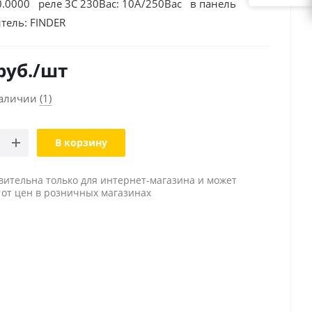
0.0000 реле 3C 230Вac: 10А/250Вac в панель
тель:
FINDER
руб.
/шт
наличии
(1)
В корзину
вительна только для интернет-магазина и может
 от цен в розничных магазинах