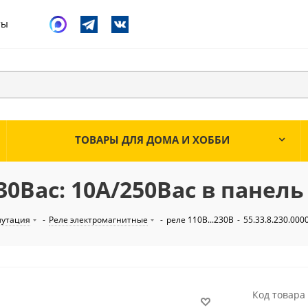
ты
ТОВАРЫ ДЛЯ ДОМА И ХОББИ
230Вac: 10А/250Вac в панель
мутация
-
Реле электромагнитные
-
реле 110В...230В
-
55.33.8.230.000
Код товара