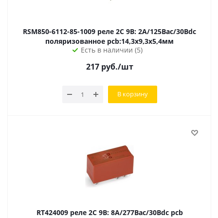
RSM850-6112-85-1009 реле 2C 9В: 2А/125Вac/30Вdc
поляризованное pcb:14,3х9,3х5,4мм
Есть в наличии (5)
217
руб.
/шт
В корзину
RT424009 реле 2С 9В: 8А/277Вac/30Вdc pcb