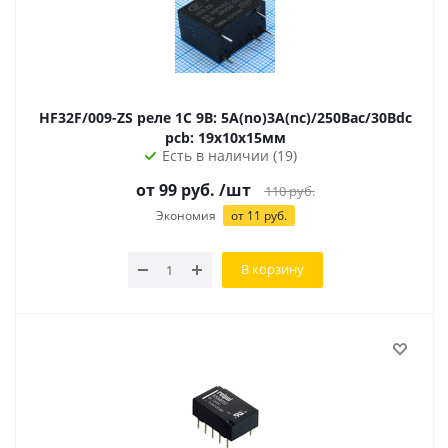
HF32F/009-ZS реле 1С 9В: 5А(no)3А(nc)/250Вac/30Вdc
pcb: 19х10х15мм
Есть в наличии (19)
от
99
руб.
/шт
110
руб.
Экономия
от
11
руб.
В корзину