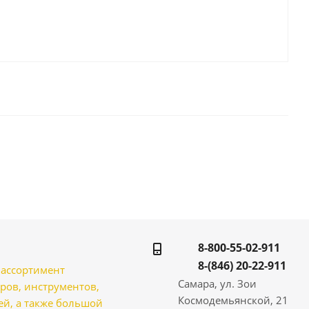
8-800-55-02-911
8-(846) 20-22-911
̆ ассортимент
Самара, ул. Зои
ров, инструментов,
Космодемьянской, 21
̆, а также большой