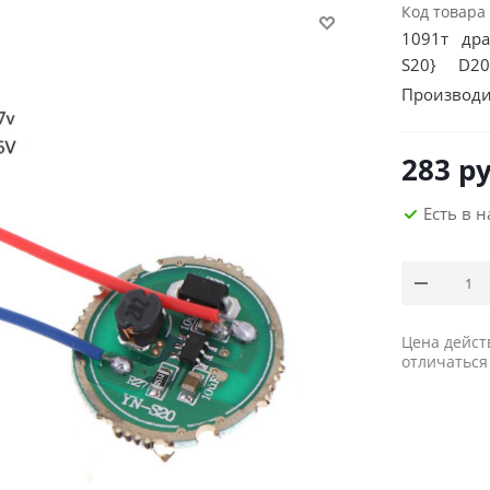
Код товара
1091т драй
S20} D20
Производи
283
ру
Есть в 
Цена дейст
отличаться