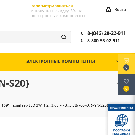
Зарегистрироваться
Войти
и получить скидку 3% на
электронные компоненты
8-(846) 20-22-911
8-800-55-02-911
ЭЛЕКТРОННЫЕ КОМПОНЕНТЫ
0
YN-S20}
0
1091т драйвер LED 3W: 1,2...3,6В => 3...3,7В/700мА {=YN-S20} D20х5мм