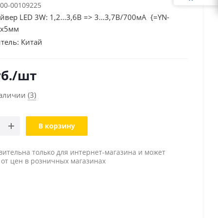
00-00109225
вер LED 3W: 1,2...3,6В => 3...3,7В/700мА {=YN-
х5мм
тель:
Китай
б.
/шт
наличии
(3)
В корзину
вительна только для интернет-магазина и может
 от цен в розничных магазинах