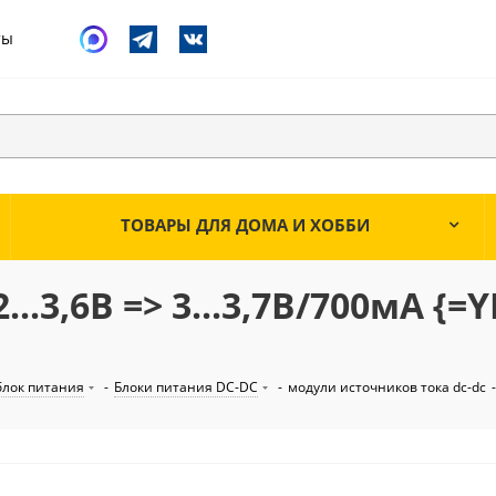
ты
ТОВАРЫ ДЛЯ ДОМА И ХОББИ
..3,6В => 3...3,7В/700мА {=
лок питания
-
Блоки питания DC-DC
-
модули источников тока dc-dc
-