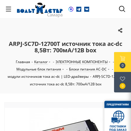
ARPJ-SC7D-12700T источник тока ac-dc
8,5Вт: 700мА/12В box
Главная
-
Каталог
-
ЭЛЕКТРОННЫЕ КОМПОНЕНТЫ
-
0
Модульные блок питания
-
Блоки питания AC-DC
-
модули источников тока ac-dc | LED-драйверы
-
ARPJ-SC7D-12700T
источник тока ac-dc 8,5Вт: 700мА/12В box
0