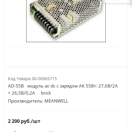
Код товара
00-00065715
AD-55B модуль ac-dc с зарядом АК 55Вт: 27,6В/2А
+ 26,5В/0,2А brick
Производитель:
MEANWELL
2 200
руб.
/шт