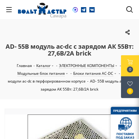
AD- 55B модуль ac-dc с зарядом АК 55Вт:
27,6В/2А brick
Главная
-
Каталог
-
ЭЛЕКТРОННЫЕ КОМПОНЕНТЫ
-
0
Модульные блок питания
-
Блоки питания AC-DC
-
модули ac-dc в перфорированном корпусе
-
AD- 55B модуль ac-dc с
зарядом АК 55Вт: 27,6В/2А brick
0