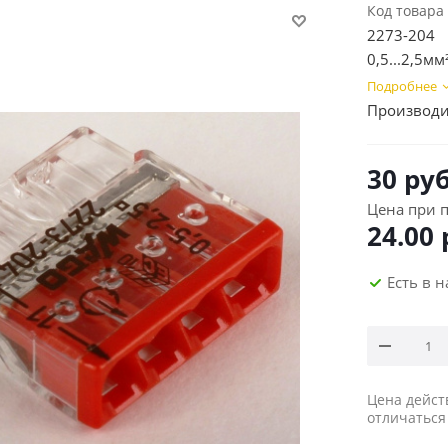
Код товара
2273-204 
0,5...2,5мм
Подробнее
Производи
30
руб
Цена при п
24.00
Есть в 
Цена дейст
отличаться