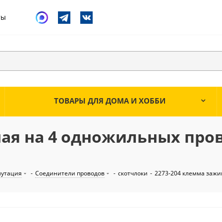
ты
ТОВАРЫ ДЛЯ ДОМА И ХОББИ
ая на 4 одножильных про
мутация
-
Соединители проводов
-
скотчлоки
-
2273-204 клемма зажим