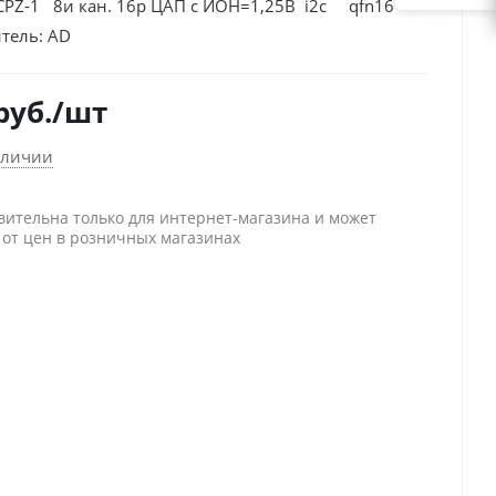
PZ-1 8и кан. 16р ЦАП с ИОН=1,25В i2c qfn16
тель:
AD
руб.
/шт
аличии
вительна только для интернет-магазина и может
 от цен в розничных магазинах