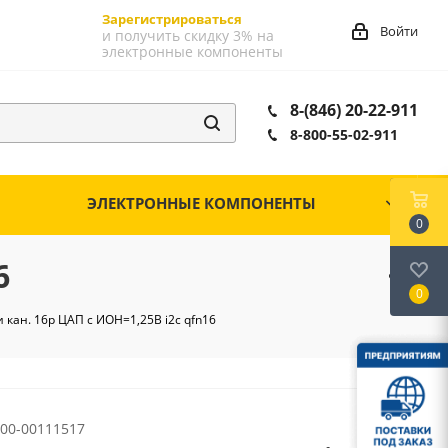
Зарегистрироваться
Войти
и получить скидку 3% на
электронные компоненты
8-(846) 20-22-911
8-800-55-02-911
ЭЛЕКТРОННЫЕ КОМПОНЕНТЫ
0
6
0
 кан. 16р ЦАП с ИОН=1,25В i2c qfn16
00-00111517