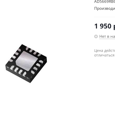
AD5669RBC
Производи
1 950
Нет в н
Цена дейст
отличаться