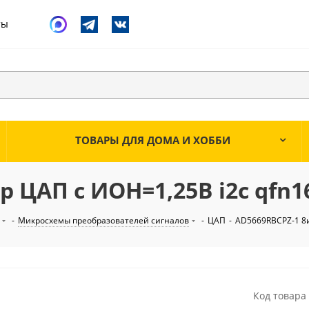
ты
ТОВАРЫ ДЛЯ ДОМА И ХОББИ
р ЦАП с ИОН=1,25В i2c qfn1
-
Микросхемы преобразователей сигналов
-
ЦАП
-
AD5669RBCPZ-1 8и
Код товара