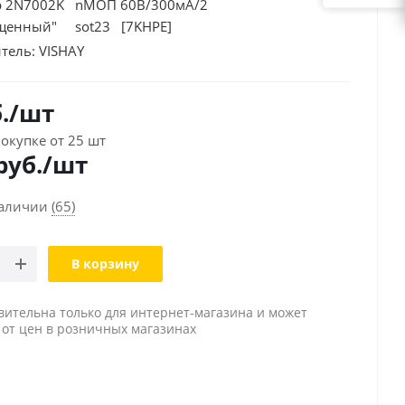
р 2N7002K nМОП 60В/300мА/2
щенный" sot23 [7KHPE]
тель:
VISHAY
.
/шт
окупке от 25 шт
руб./шт
наличии
(65)
В корзину
вительна только для интернет-магазина и может
 от цен в розничных магазинах