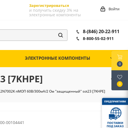
Зарегистрироваться
Войти
и получить скидку 3% на
электронные компоненты
8-(846) 20-22-911
8-800-55-02-911
ЭЛЕКТРОННЫЕ КОМПОНЕНТЫ
0
 [7KHPE]
0
2N7002K nМОП 60В/300мА/2 Ом "защищенный" sot23 [7KHPE]
00-00104441