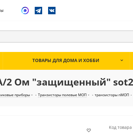
ты
ТОВАРЫ ДЛЯ ДОМА И ХОББИ
/2 Ом "защищенный" sot23
никовые приборы
-
Транзисторы полевые МОП
-
транзисторы nМОП
-
Код товара