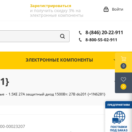
Зарегистрироваться
Войти
и получить скидку 3% на
электронные компоненты
8-(846) 20-22-911
8-800-55-02-911
ЭЛЕКТРОННЫЕ КОМПОНЕНТЫ
0
1}
0
ные
-
1.5KE 27A защитный диод 1500Вт: 27В do201 {=1N6281}
00-00023207