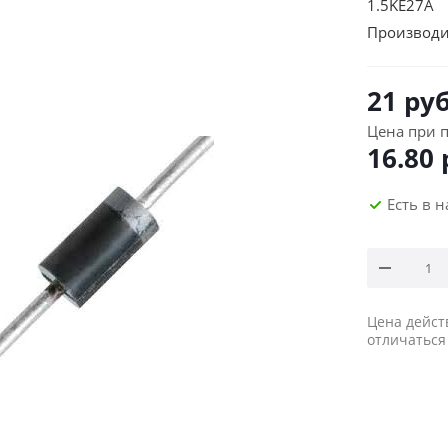
1.5KE27A 
Производи
21
руб
Цена при п
16.80
Есть в 
Цена дейст
отличаться