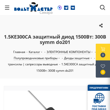
1.5KE300CA защитный диод 1500Вт: 300В
symm do201
Главная
-
Каталог
-
ЭЛЕКТРОННЫЕ КОМПОНЕНТЫ
-
0
Полупроводниковые приборы
-
Диоды защитные
-
трансилы | сапрессоры выводные
-
1.5KE300CA защитный диод
1500Вт: 300В symm do201
0