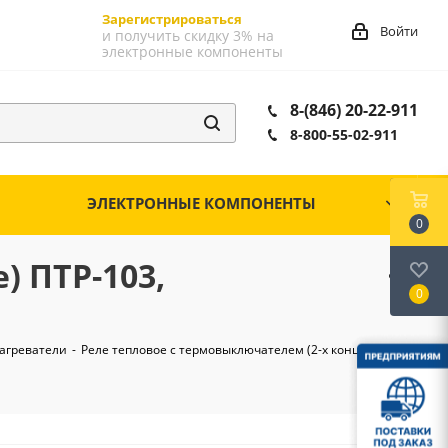
Зарегистрироваться
Войти
и получить скидку 3% на
электронные компоненты
8-(846) 20-22-911
8-800-55-02-911
ЭЛЕКТРОННЫЕ КОМПОНЕНТЫ
0
) ПТР-103,
0
агреватели
-
Реле тепловое с термовыключателем (2-х концевое)