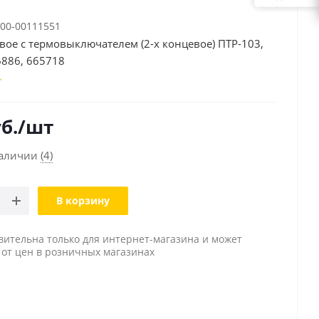
00-00111551
вое с термовыключателем (2-х концевое) ПТР-103,
6886, 665718
б.
/шт
наличии
(4)
В корзину
вительна только для интернет-магазина и может
 от цен в розничных магазинах