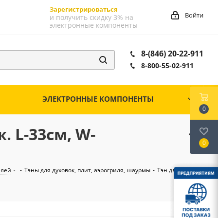
Зарегистрироваться
Войти
и получить скидку 3% на
электронные компоненты
8-(846) 20-22-911
8-800-55-02-911
ЭЛЕКТРОННЫЕ КОМПОНЕНТЫ
0
 L-33см, W-
0
елей
-
Тэны для духовок, плит, аэрогриля, шаурмы
-
Тэн для