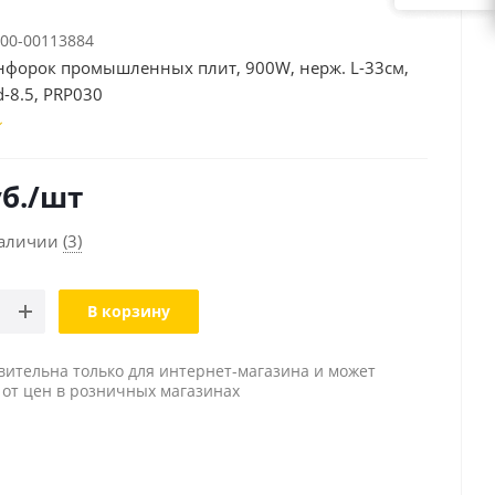
00-00113884
онфорок промышленных плит, 900W, нерж. L-33см,
d-8.5, PRP030
б.
/шт
наличии
(3)
В корзину
вительна только для интернет-магазина и может
 от цен в розничных магазинах