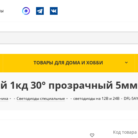
ты
ТОВАРЫ ДЛЯ ДОМА И ХОББИ
ый 1кд 30° прозрачный 5мм
ника
-
Светодиоды специальные
-
светодиоды на 12В и 24В
-
DFL-5A
Код товара