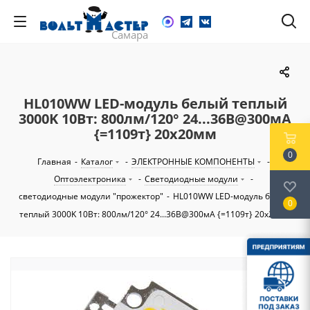
HL010WW LED-модуль белый теплый
3000K 10Вт: 800лм/120° 24...36В@300мА
{=1109т} 20х20мм
0
Главная
-
Каталог
-
ЭЛЕКТРОННЫЕ КОМПОНЕНТЫ
-
Оптоэлектроника
-
Светодиодные модули
-
светодиодные модули "прожектор"
-
HL010WW LED-модуль белый
0
теплый 3000K 10Вт: 800лм/120° 24...36В@300мА {=1109т} 20х20мм