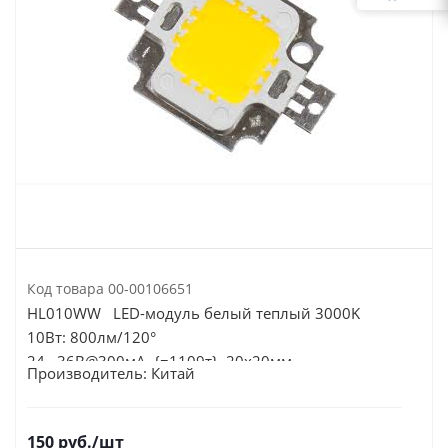
Код товара
00-00106651
HL010WW LED-модуль белый теплый 3000K
10Вт: 800лм/120°
24...36В@300мА {=1109т} 20х20мм
Производитель:
Китай
150
руб.
/шт