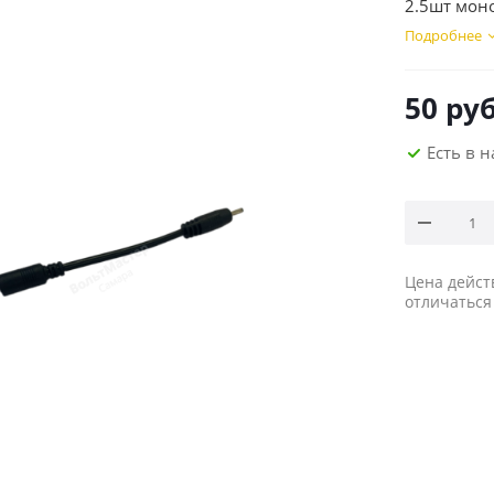
2.5шт моно
Подробнее
50
руб
Есть в 
Цена дейст
отличаться